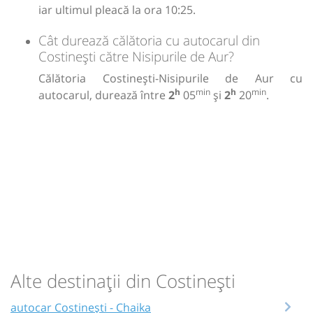
iar ultimul pleacă la ora 10:25.
Cât durează călătoria cu autocarul din
Costinești către Nisipurile de Aur?
Călătoria Costinești-Nisipurile de Aur cu
h
min
h
min
autocarul, durează între
2
05
și
2
20
.
Alte destinații din Costinești
autocar Costinești - Chaika