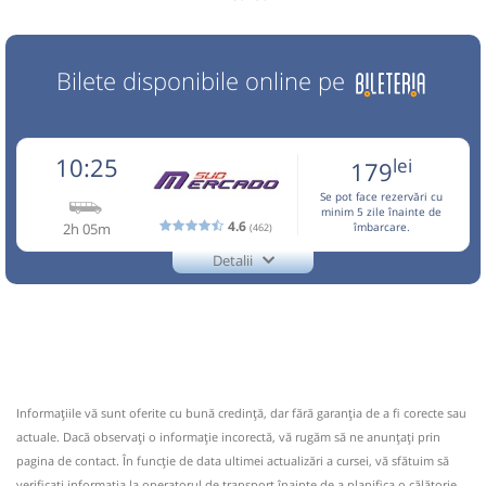
Bilete disponibile online pe
10:25
lei
179
Se pot face rezervări cu
minim 5 zile înainte de
4.6
2h 05m
(462)
îmbarcare.
Detalii
0722.26.57.79
Mercado Sud
Trimite email
Mercado Sud SRL
Pagină operator
Opinii călători
CIRCULA IN PERIOADA 10,11,13 APRILIE-01 OCTOMBRIE,
28 DECEMBRIE-04 IANUARIE! Pentru a calatori este
Informaţiile vă sunt oferite cu bună credinţă, dar fără garanţia de a fi corecte sau
necesara rezervarea in prealabil la tel.0722.265.779 sau
actuale. Dacă observați o informaţie incorectă, vă rugăm să ne anunțați prin
0734.444.133 sau 0040724242405 whatsapp Biletele se
pagina de contact. În funcție de data ultimei actualizări a cursei, vă sfătuim să
cumpara de la Casa 6(Autogara Sud,in sa
verificaţi informaţia la operatorul de transport înainte de a planifica o călătorie.