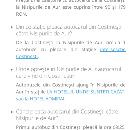
la Nisipurile de Aur este cuprins între 90 și 179
Sursa:
Mercado Sud SRL
| Ultima actualizare:
07/2026
RON.
Din ce stație pleacă autocarul din Costinești
către Nisipurile de Aur?
De la Costinești la Nisipurile de Aur circulă 1
autobuze cu plecare din stațiile
intersesctie
Costinesti
.
Unde oprește în Nisipurile de Aur autocarul
care vine din Costinești?
Autobuzele din Costinești ajung în Nisipurile de
Aur în stațiile
LA HOTELUL UNDE SUNTETI CAZATI
sau la HOTEL ADMIRAL
.
Când pleacă autocarul din Costinești către
Nisipurile de Aur?
Primul autobuz din Costinești pleacă la ora 09:25,