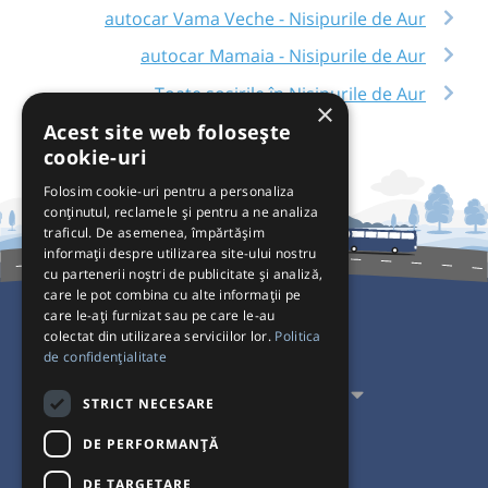
autocar Vama Veche - Nisipurile de Aur
autocar Mamaia - Nisipurile de Aur
Toate sosirile în Nisipurile de Aur
×
Acest site web folosește
cookie-uri
Folosim cookie-uri pentru a personaliza
conținutul, reclamele și pentru a ne analiza
traficul. De asemenea, împărtășim
informații despre utilizarea site-ului nostru
cu partenerii noștri de publicitate și analiză,
care le pot combina cu alte informații pe
care le-ați furnizat sau pe care le-au
colectat din utilizarea serviciilor lor.
Politica
Pentru Călători
de confidențialitate
Pentru Transportatori
STRICT NECESARE
Interacționăm
DE PERFORMANȚĂ
DE TARGETARE