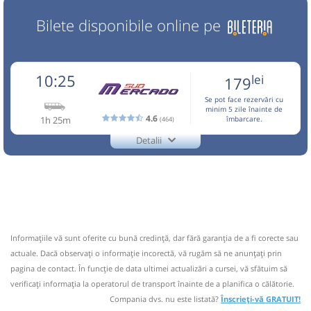
Bilete disponibile online pe
10:25
lei
179
Se pot face rezervări cu
minim 5 zile înainte de
4.6
1h 25m
(464)
îmbarcare.
Detalii
0722.26.57.79
Mercado Sud
Trimite email
Mercado Sud SRL
Pagină operator
Opinii călători
CIRCULA IN PERIOADA 10,11,13 APRILIE-01 OCTOMBRIE,
28 DECEMBRIE-04 IANUARIE! Pentru a calatori este
Informaţiile vă sunt oferite cu bună credinţă, dar fără garanţia de a fi corecte sau
necesara rezervarea in prealabil la tel.0722.265.779 sau
actuale. Dacă observați o informaţie incorectă, vă rugăm să ne anunțați prin
0734.444.133 sau 0040724242405 whatsapp Biletele se
pagina de contact. În funcție de data ultimei actualizări a cursei, vă sfătuim să
cumpara de la Casa 6(Autogara Sud,in sa
verificaţi informaţia la operatorul de transport înainte de a planifica o călătorie.
Nu a circulat?
Semnalați aici
(
12 comentarii
)
Compania dvs. nu este listată?
Înscrieți-vă GRATUIT!