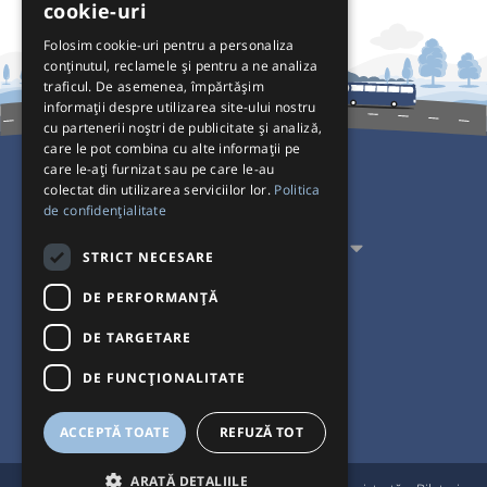
cookie-uri
Folosim cookie-uri pentru a personaliza
conținutul, reclamele și pentru a ne analiza
traficul. De asemenea, împărtășim
informații despre utilizarea site-ului nostru
cu partenerii noștri de publicitate și analiză,
care le pot combina cu alte informații pe
care le-ați furnizat sau pe care le-au
colectat din utilizarea serviciilor lor.
Politica
Pentru Călători
de confidențialitate
Pentru Transportatori
STRICT NECESARE
Interacționăm
DE PERFORMANȚĂ
DE TARGETARE
Acceptăm plăți cu
DE FUNCŢIONALITATE
ACCEPTĂ TOATE
REFUZĂ TOT
ARATĂ DETALIILE
®