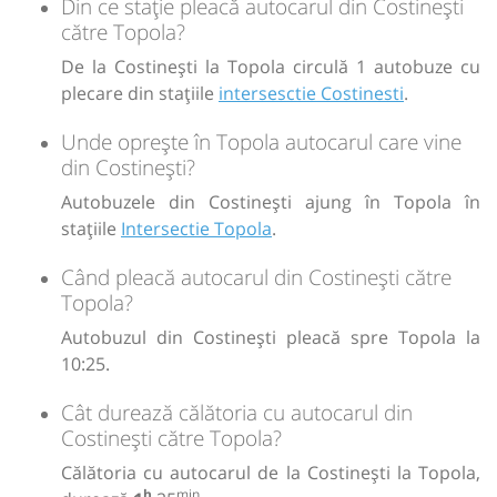
Din ce stație pleacă autocarul din Costinești
către Topola?
De la Costinești la Topola circulă 1 autobuze cu
plecare din stațiile
intersesctie Costinesti
.
Unde oprește în Topola autocarul care vine
din Costinești?
Autobuzele din Costinești ajung în Topola în
stațiile
Intersectie Topola
.
Când pleacă autocarul din Costinești către
Topola?
Autobuzul din Costinești pleacă spre Topola la
10:25.
Cât durează călătoria cu autocarul din
Costinești către Topola?
Călătoria cu autocarul de la Costinești la Topola,
h
min