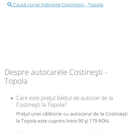
⤣
NOU!
Pune poze din călătoria ta
Caută curse indirecte Costinești - Topola
10:25
Costinești
intersesctie Costinesti
Microbuz: Constanta(Romania)-Mangalia-
Balcic-Albena-Nisipurile de aur - Varna
(Bulgaria)
Dotări:
Afiseaza itinerariu
Despre autocarele Costinești -
11:50
Topola
Intersectie Topola
Topola
Durată:
Zile de circulație:
h
min
1
25
L
M
M
J
V
S
D
Care este prețul biletul de autocar de la
Costinești la Topola?
lei
179
Prețul unei călătorie cu autocarul de la Costinești
Cumpără
la Topola este cuprins între 90 și 179 RON.
Sursa:
Mercado Sud SRL
| Ultima actualizare:
07/2026