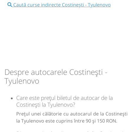
⤣
NOU!
Pune poze din călătoria ta
Caută curse indirecte Costinești - Tyulenovo
10:25
Costinești
intersesctie Costinesti
Microbuz: Constanta(Romania)-Mangalia-
Balcic-Albena-Nisipurile de aur - Varna
(Bulgaria)
Dotări:
Afiseaza itinerariu
Despre autocarele Costinești -
11:35
Tyulenovo
Statie Tyulenovo
Tyulenovo
Durată:
Zile de circulație:
h
min
1
10
L
M
M
J
V
S
D
Care este prețul biletul de autocar de la
Costinești la Tyulenovo?
lei
150
Prețul unei călătorie cu autocarul de la Costinești
Cumpără
la Tyulenovo este cuprins între 90 și 150 RON.
Sursa:
Mercado Sud SRL
| Ultima actualizare:
07/2026