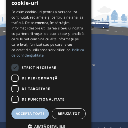
cookie-uri
Folosim cookie-uri pentru a personaliza
conținutul, reclamele și pentru a ne analiza
traficul. De asemenea, împărtășim
informații despre utilizarea site-ului nostru
cu partenerii noștri de publicitate și analiză,
care le pot combina cu alte informații pe
care le-ați furnizat sau pe care le-au
colectat din utilizarea serviciilor lor.
Politica
Pentru Călători
de confidențialitate
Pentru Transportatori
STRICT NECESARE
Interacționăm
DE PERFORMANȚĂ
DE TARGETARE
Acceptăm plăți cu
DE FUNCŢIONALITATE
ACCEPTĂ TOATE
REFUZĂ TOT
ARATĂ DETALIILE
®