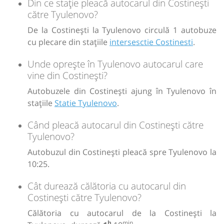
Din ce stație pleacă autocarul din Costinești
către Tyulenovo?
De la Costinești la Tyulenovo circulă 1 autobuze
cu plecare din stațiile
intersesctie Costinesti
.
Unde oprește în Tyulenovo autocarul care
vine din Costinești?
Autobuzele din Costinești ajung în Tyulenovo în
stațiile
Statie Tyulenovo
.
Când pleacă autocarul din Costinești către
Tyulenovo?
Autobuzul din Costinești pleacă spre Tyulenovo la
10:25.
Cât durează călătoria cu autocarul din
Costinești către Tyulenovo?
Călătoria cu autocarul de la Costinești la
h
min