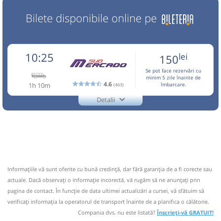
Bilete disponibile online pe
10:25
lei
150
Se pot face rezervări cu
minim 5 zile înainte de
4.6
1h 10m
(463)
îmbarcare.
Detalii
0722.26.57.79
Mercado Sud
Trimite email
Mercado Sud SRL
Pagină operator
Opinii călători
CIRCULA IN PERIOADA 10,11,13 APRILIE-01 OCTOMBRIE,
28 DECEMBRIE-04 IANUARIE! Pentru a calatori este
Informaţiile vă sunt oferite cu bună credinţă, dar fără garanţia de a fi corecte sau
necesara rezervarea in prealabil la tel.0722.265.779 sau
actuale. Dacă observați o informaţie incorectă, vă rugăm să ne anunțați prin
0734.444.133 sau 0040724242405 whatsapp Biletele se
pagina de contact. În funcție de data ultimei actualizări a cursei, vă sfătuim să
cumpara de la Casa 6(Autogara Sud,in sa
verificaţi informaţia la operatorul de transport înainte de a planifica o călătorie.
Nu a circulat?
Semnalați aici
(
12 comentarii
)
Compania dvs. nu este listată?
Înscrieți-vă GRATUIT!