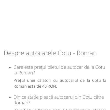
Microbuz: Botosani - Brasov
Dotări:
Afiseaza itinerariu
09:50
Roman
Roman Tic Tac
Durată:
Zile de circulație:
h
min
1
27
L
M
M
J
V
S
D
Despre autocarele Cotu - Roman
lei
40
Cumpără
Care este prețul biletul de autocar de la Cotu
la Roman?
Sursa:
Auto Dimas SRL
| Ultima actualizare:
03/2026
Prețul unei călători cu autocarul de la Cotu la
Roman este de 40 RON.
Din ce stație pleacă autocarul din Cotu către
Roman?