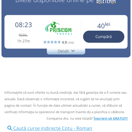
08:23
lei
40
Cumpără
1h 27m
4.9
(294)
Detalii
0740 470 996
Priscom Travel
Trimite email
Auto Dimas SRL
Pagină operator
Opinii călători
via Roman , Bacau, Onesti, Tg. Secuiesc Telefon rezervari:
0740 470 996 Telefon sofer masina: 0745 070 959
Informaţiile vă sunt oferite cu bună credinţă, dar fără garanţia de a fi corecte sau
actuale. Dacă observați o informaţie incorectă, vă rugăm să ne anunțați prin
Nu a circulat?
Semnalați aici
(
21 comentarii
)
⤣
pagina de contact. În funcție de data ultimei actualizări a cursei, vă sfătuim să
NOU!
Pune poze din călătoria ta
verificaţi informaţia la operatorul de transport înainte de a planifica o călătorie.
Compania dvs. nu este listată?
Înscrieți-vă GRATUIT!
08:23
Cotu
Statie Cotu
Caută curse indirecte Cotu - Roman