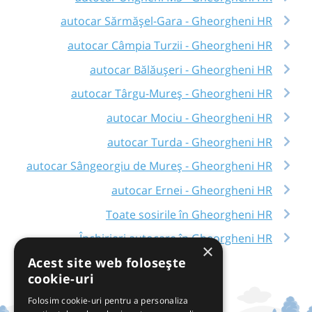
autocar Sărmășel-Gara - Gheorgheni HR
autocar Câmpia Turzii - Gheorgheni HR
autocar Bălăușeri - Gheorgheni HR
autocar Târgu-Mureș - Gheorgheni HR
autocar Mociu - Gheorgheni HR
autocar Turda - Gheorgheni HR
autocar Sângeorgiu de Mureș - Gheorgheni HR
autocar Ernei - Gheorgheni HR
Toate sosirile în Gheorgheni HR
Închirieri autocare în Gheorgheni HR
×
Acest site web folosește
cookie-uri
Folosim cookie-uri pentru a personaliza