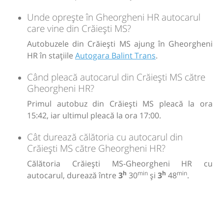
Unde oprește în Gheorgheni HR autocarul
care vine din Crăiești MS?
Autobuzele din Crăiești MS ajung în Gheorgheni
HR în stațiile
Autogara Balint Trans
.
Când pleacă autocarul din Crăiești MS către
Gheorgheni HR?
Primul autobuz din Crăiești MS pleacă la ora
15:42, iar ultimul pleacă la ora 17:00.
Cât durează călătoria cu autocarul din
Crăiești MS către Gheorgheni HR?
Călătoria Crăiești MS-Gheorgheni HR cu
h
min
h
min
autocarul, durează între
3
30
și
3
48
.