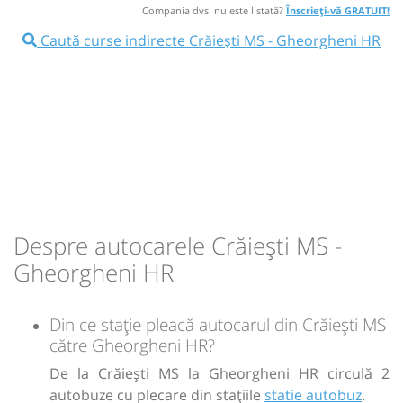
⤣
NOU!
Pune poze din călătoria ta
Compania dvs. nu este listată?
Înscrieți-vă GRATUIT!
Afiseaza itinerariu
Caută curse indirecte Crăiești MS - Gheorgheni HR
17:00
Crăiești MS
statie autobuz
19:30
Gheorgheni HR
Autogara Balint Trans
Microbuz: Cluj Napoca - Mociu - Sărmășel -
Reghin - Răstolița - Toplița - Sărmaș - Ditrău -
Durată:
Zile de circulație:
Joseni - Gheorghen
h
min
3
48
L
M
M
J
V
S
D
Afiseaza itinerariu
20:30
Gheorgheni HR
Autogara Balint Trans
-
Despre autocarele Crăiești MS -
Durată:
Zile de circulație:
Sursa:
Dany Trans SRL
| Ultima actualizare:
10/2025
h
min
3
30
Gheorgheni HR
L
M
M
J
V
S
D
-
Din ce stație pleacă autocarul din Crăiești MS
către Gheorgheni HR?
Sursa:
Dany Trans SRL
| Ultima actualizare:
10/2025
De la Crăiești MS la Gheorgheni HR circulă 2
autobuze cu plecare din stațiile
statie autobuz
.