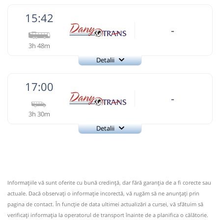
15:42
-
3h 48m
Detalii
+4-0743-421.882
DANY TRANS
Trimite email
17:00
Dany Trans SRL
Pagină operator
-
3h 30m
+4-0743-421.882 CURSA 1 +4-0754-587.327 CURSA 2 +4-
0266-341.135
Detalii
+4-0743-421.882
Nu a circulat?
Semnalați aici
(
15 comentarii
)
DANY TRANS
Trimite email
⤣
NOU!
Pune poze din călătoria ta
Dany Trans SRL
Pagină operator
15:42
Crăiești MS
statie autobuz
Informaţiile vă sunt oferite cu bună credinţă, dar fără garanţia de a fi corecte sau
+4-0743-421.882 CURSA 1 +4-0754-587.327 CURSA 2 +4-
actuale. Dacă observați o informaţie incorectă, vă rugăm să ne anunțați prin
0266-341.135
Autocar: Cluj Napoca - Mociu - Sărmășel -
pagina de contact. În funcție de data ultimei actualizări a cursei, vă sfătuim să
Reghin - Răstolița - Toplița - Sărmaș - Ditrău -
Nu a circulat?
Semnalați aici
(
15 comentarii
)
verificaţi informaţia la operatorul de transport înainte de a planifica o călătorie.
Joseni - Gheorghen