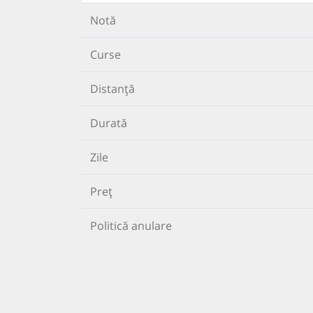
Notă
Curse
Distanță
Durată
Zile
Preț
Politică anulare