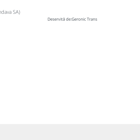
ndava SA)
Deservită de:
Geronic Trans