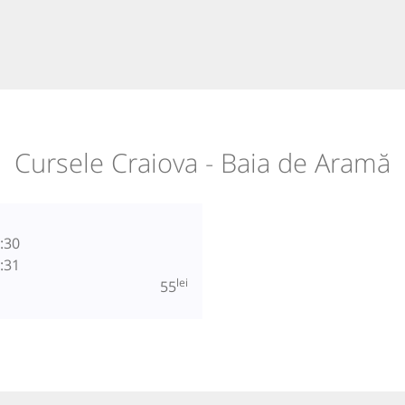
Cursele Craiova - Baia de Aramă
:30
:31
lei
55