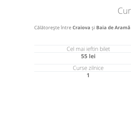
Cur
Călătorește între
Craiova
și
Baia de Aramă
Cel mai ieftin bilet
55 lei
Curse zilnice
1