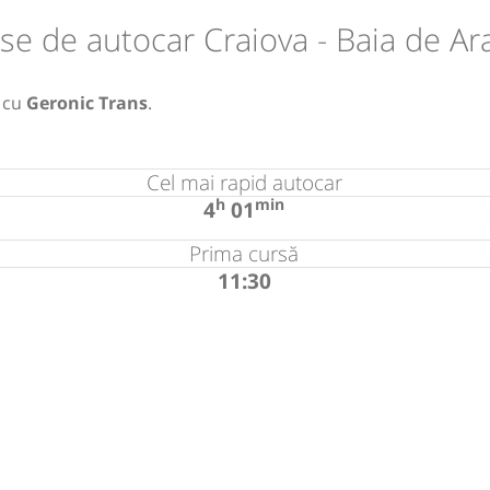
se de autocar Craiova - Baia de A
cu
Geronic Trans
.
Cel mai rapid autocar
h
min
4
01
Prima cursă
11:30