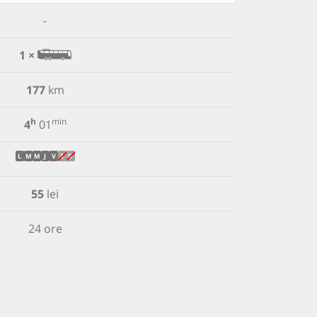
-
1 ×
177
km
h
min
4
01
L
M
M
J
V
S
D
55
lei
24 ore