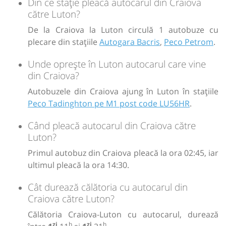
Din ce stație pleacă autocarul din Craiova
către Luton?
De la Craiova la Luton circulă 1 autobuze cu
plecare din stațiile
Autogara Bacris
,
Peco Petrom
.
Unde oprește în Luton autocarul care vine
din Craiova?
Autobuzele din Craiova ajung în Luton în stațiile
Peco Tadinghton pe M1 post code LU56HR
.
Când pleacă autocarul din Craiova către
Luton?
Primul autobuz din Craiova pleacă la ora 02:45, iar
ultimul pleacă la ora 14:30.
Cât durează călătoria cu autocarul din
Craiova către Luton?
Călătoria Craiova-Luton cu autocarul, durează
zi
h
zi
h