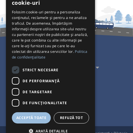
cookie-uri
Folosim cookie-uri pentru a personaliza
conținutul, reclamele și pentru a ne analiza
traficul. De asemenea, împărtășim
informații despre utilizarea site-ului nostru
cu partenerii noștri de publicitate și analiză,
care le pot combina cu alte informații pe
care le-ați furnizat sau pe care le-au
colectat din utilizarea serviciilor lor.
Politica
Pentru Călători
de confidențialitate
Pentru Transportatori
STRICT NECESARE
Interacționăm
DE PERFORMANȚĂ
DE TARGETARE
Acceptăm plăți cu
DE FUNCŢIONALITATE
ACCEPTĂ TOATE
REFUZĂ TOT
ARATĂ DETALIILE
®