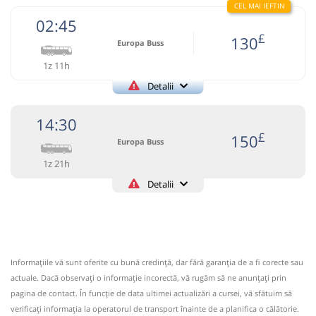
02:45
£
130
Europa Buss
1z 11h
Detalii
+4-0723-260-337
Europa Buss
Trimite email
14:30
Europa Buss SRL
Pagină operator
£
150
Europa Buss
1z 21h
PROGRAM REZERVARI 09:00-18:00 PENTRU URGENTE
08:00-22:00 Tarif promotional 37 £ pentru primele 5
Detalii
0040723687905
locuri/cursa, doar pentru plata ONLINE!!!
Europa Buss
Trimite email
Informaţii neactualizate de 2 ani.
Se zice că circulă
Exotic World Travel SRL
Pagină operator
(16 comentarii)
Informaţiile vă sunt oferite cu bună credinţă, dar fără garanţia de a fi corecte sau
02:45
Craiova
Autogara Bacris
Circulă doar marți
actuale. Dacă observați o informaţie incorectă, vă rugăm să ne anunțați prin
PROGRAM REZERVARI 09:00-18:00 PENTRU URGENTE
Autocar: Romania-Anglia
pagina de contact. În funcție de data ultimei actualizări a cursei, vă sfătuim să
08:00-22:00
verificaţi informaţia la operatorul de transport înainte de a planifica o călătorie.
Dotări: