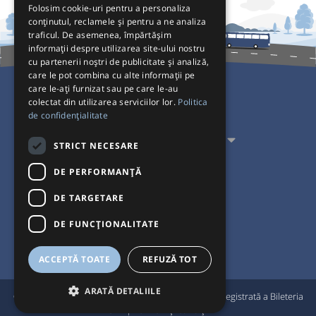
Folosim cookie-uri pentru a personaliza
conținutul, reclamele și pentru a ne analiza
traficul. De asemenea, împărtășim
informații despre utilizarea site-ului nostru
cu partenerii noștri de publicitate și analiză,
care le pot combina cu alte informații pe
care le-ați furnizat sau pe care le-au
colectat din utilizarea serviciilor lor.
Politica
Pentru Călători
de confidențialitate
Pentru Transportatori
STRICT NECESARE
Interacționăm
DE PERFORMANȚĂ
DE TARGETARE
Acceptăm plăți cu
DE FUNCŢIONALITATE
ACCEPTĂ TOATE
REFUZĂ TOT
ARATĂ DETALIILE
®
© Bileteria 2004-2026 | Autogari.RO
este marcă înregistrată a Bileteria
SRL |
Termeni și condiții