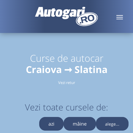
Curse de autocar
Craiova ➞ Slatina
Vezi retur
Vezi toate cursele de:
azi
mâine
alege...