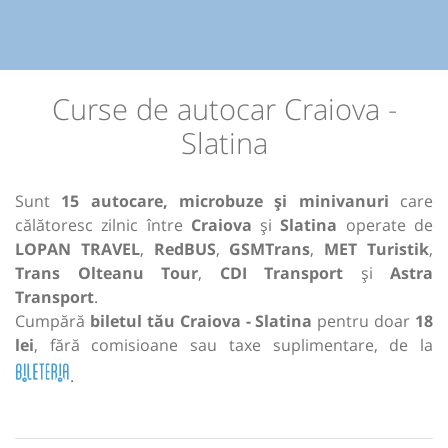
Curse de autocar Craiova -
Slatina
Sunt
15 autocare, microbuze și minivanuri
care
călătoresc zilnic între
Craiova
și
Slatina
operate de
LOPAN TRAVEL
,
RedBUS
,
GSMTrans
,
MET Turistik
,
Trans Olteanu Tour
,
CDI Transport
și
Astra
Transport
.
Cumpără
biletul tău Craiova - Slatina
pentru doar
18
lei
, fără comisioane sau taxe suplimentare, de la
.