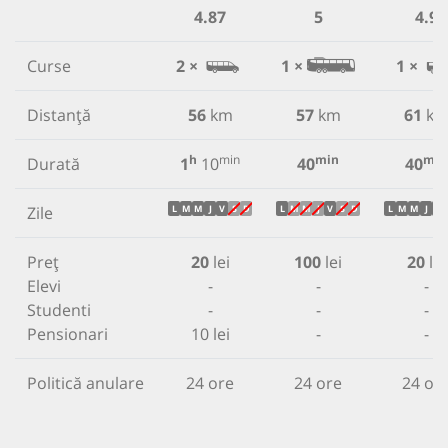
4.87
5
4.9
Curse
2 ×
1 ×
1 ×
Distanță
56
km
57
km
61
k
h
min
min
min
Durată
1
10
40
40
Zile
L
M
M
J
V
S
D
L
M
M
J
V
S
D
L
M
M
J
V
Preț
20
lei
100
lei
20
lei
Elevi
-
-
-
Studenti
-
-
-
Pensionari
10 lei
-
-
Politică anulare
24 ore
24 ore
24 or