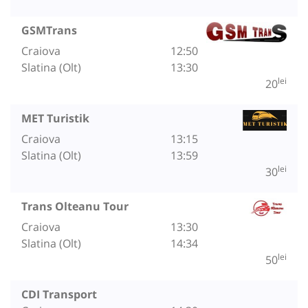
GSMTrans
Craiova
12:50
Slatina (Olt)
13:30
lei
20
MET Turistik
Craiova
13:15
Slatina (Olt)
13:59
lei
30
Trans Olteanu Tour
Craiova
13:30
Slatina (Olt)
14:34
lei
50
CDI Transport