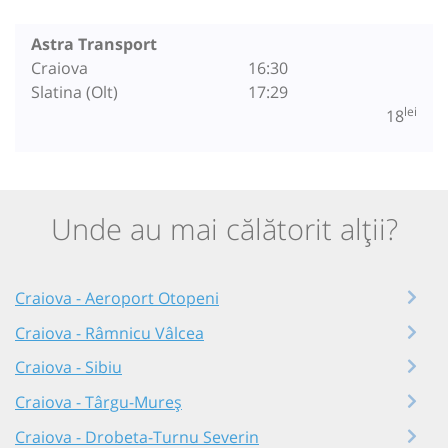
Astra Transport
Craiova
16:30
Slatina (Olt)
17:29
lei
18
Unde au mai călătorit alții?
Craiova - Aeroport Otopeni
Craiova - Râmnicu Vâlcea
Craiova - Sibiu
Craiova - Târgu-Mureș
Craiova - Drobeta-Turnu Severin