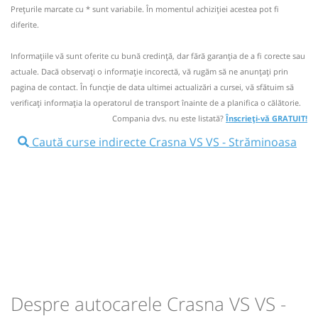
Nu a circulat?
Semnalați aici
(
15 comentarii
)
Prețurile marcate cu * sunt variabile. În momentul achiziției acestea pot fi
⤣
Aceasta este o
. Se poate călători doar cu
diferite.
NOU!
Pune poze din călătoria ta
CURSĂ SPECIALĂ
rezervare anticipată.
Informaţiile vă sunt oferite cu bună credinţă, dar fără garanţia de a fi corecte sau
Nu a circulat?
Semnalați aici
(
10 comentarii
)
⤣
actuale. Dacă observați o informaţie incorectă, vă rugăm să ne anunțați prin
NOU!
Pune poze din călătoria ta
pagina de contact. În funcție de data ultimei actualizări a cursei, vă sfătuim să
verificaţi informaţia la operatorul de transport înainte de a planifica o călătorie.
06:45
Crasna VS VS
Sens Giratoriu ( dinspre
Compania dvs. nu este listată?
Înscrieți-vă GRATUIT!
Husi)
Caută curse indirecte Crasna VS VS - Străminoasa
Minivan:
HO
Husi Brasov Cluj Oradea
13:40
Crasna VS VS
Sens Giratoriu ( dinspre
Dotări:
HO
Husi)
Afiseaza itinerariu
Minivan: Huși Vaslui Brașov
07:51
Străminoasa
Str. Principala
Dotări:
Afiseaza itinerariu
Durată:
Zile de circulație:
h
min
1
06
14:46
Străminoasa
Str. Principala
L
M
M
J
V
S
D
Despre autocarele Crasna VS VS -