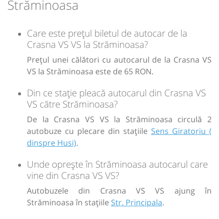
Străminoasa
Durată:
Zile de circulație:
lei
65
h
min
Cumpără
1
06
L
M
M
J
V
S
D
Care este prețul biletul de autocar de la
Sursa:
Trans Olteanu Tour SRL
| Ultima actualizare:
07/2026
Crasna VS VS la Străminoasa?
lei
65
Cumpără
Prețul unei călători cu autocarul de la Crasna VS
VS la Străminoasa este de 65 RON.
Sursa:
Trans Olteanu Tour SRL
| Ultima actualizare:
01/2026
Din ce stație pleacă autocarul din Crasna VS
VS către Străminoasa?
De la Crasna VS VS la Străminoasa circulă 2
autobuze cu plecare din stațiile
Sens Giratoriu (
dinspre Husi)
.
Unde oprește în Străminoasa autocarul care
vine din Crasna VS VS?
Autobuzele din Crasna VS VS ajung în
Străminoasa în stațiile
Str. Principala
.