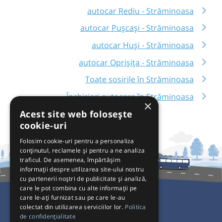
autocar Rediu - Străminoasa
autocar Pușcași - Străminoasa
autocar Huși - Străminoasa
autocar Oprișița - Străminoasa
Toate sosirile în Străminoasa
Închirieri autocare în Străminoasa
×
Acest site web folosește
cookie-uri
Folosim cookie-uri pentru a personaliza
conținutul, reclamele și pentru a ne analiza
traficul. De asemenea, împărtășim
informații despre utilizarea site-ului nostru
cu partenerii noștri de publicitate și analiză,
care le pot combina cu alte informații pe
care le-ați furnizat sau pe care le-au
colectat din utilizarea serviciilor lor.
Politica
Pentru Călători
de confidențialitate