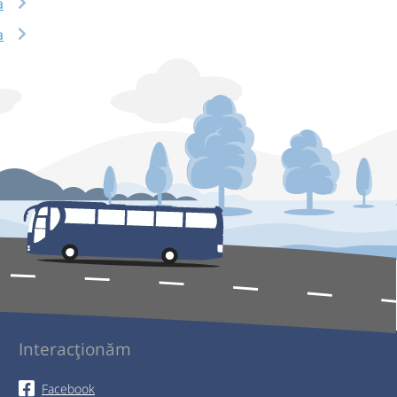
a
a
Interacționăm
Facebook