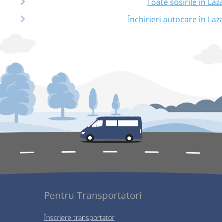
Toate sosirile în Laz
Închirieri autocare în Laz
Pentru Transportatori
Înscriere transportator