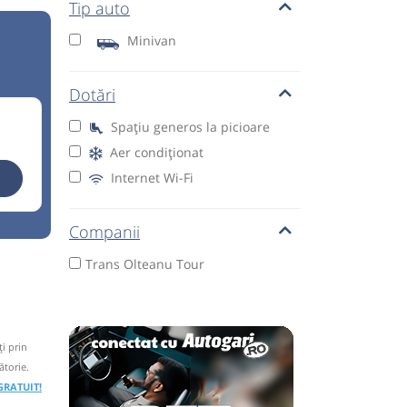
Tip auto
Minivan
Dotări
Spațiu generos la picioare
Aer condiționat
Internet Wi-Fi
Companii
Trans Olteanu Tour
i prin
ătorie.
 GRATUIT!