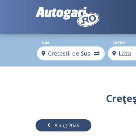
DIN
CĂTRE
Crețeș
8 aug 2026