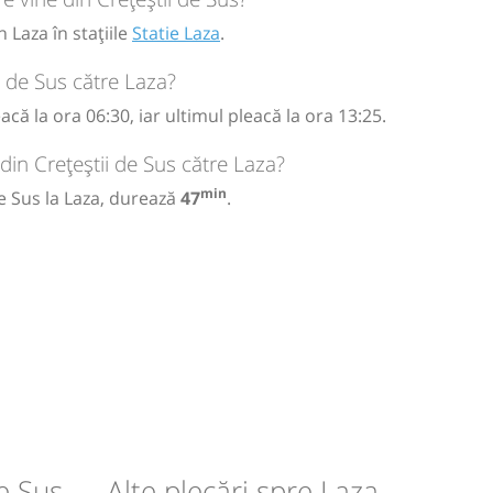
 Laza în stațiile
Statie Laza
.
i de Sus către Laza?
că la ora 06:30, iar ultimul pleacă la ora 13:25.
din Crețeștii de Sus către Laza?
min
de Sus la Laza, durează
47
.
de Sus
Alte plecări spre Laza