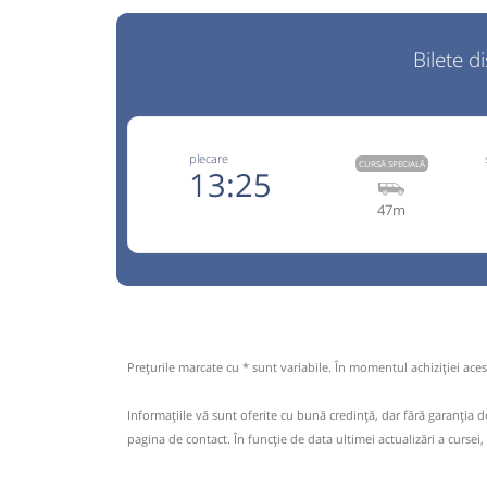
Bilete d
plecare
CURSĂ SPECIALĂ
13:25
47m
+40729
Trans Olteanu Tour
Trimite
Trans Olteanu Tour SRL
Pagină
Opinii călători
Prețurile marcate cu * sunt variabile. În momentul achiziției acest
Aceasta este o
. Se poate călăt
CURSĂ SPECIALĂ
rezervare anticipată.
Informaţiile vă sunt oferite cu bună credinţă, dar fără garanţia 
pagina de contact. În funcție de data ultimei actualizări a cursei,
Nu a circulat?
Semnalați aici
(
10 comentarii
)
⤣
NOU!
Pune poze din călătoria ta