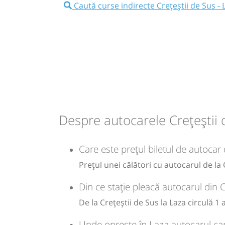
Caută curse indirecte Crețeștii de Sus - 
13:25
Crețeștii de Sus
Intersectie Cret
Sus
Minivan: Huși Vaslui Brașov
Dotări:
Afiseaza itinerariu
Despre autocarele Crețeștii 
14:12
Laza
Statie Laza
Care este prețul biletul de autocar 
Prețul unei călători cu autocarul de la 
Durată:
Zile de 
min
47
L
Din ce stație pleacă autocarul din C
De la Crețeștii de Sus la Laza circulă 1
lei
55
Cumpăr
Unde oprește în Laza autocarul car