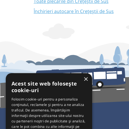
Toate plecările din Crețeștii de Sus
Închirieri autocare în Crețeștii de Sus
×
Acest site web folosește
cookie-uri
Folosim cookie-uri pentru a personaliza
conținutul, reclamele și pentru a ne analiza
traficul. De asemenea, împărtășim
Pentru Călători
informații despre utilizarea site-ului nostru
cu partenerii noștri de publicitate și analiză,
Curse autobuz
care le pot combina cu alte informații pe