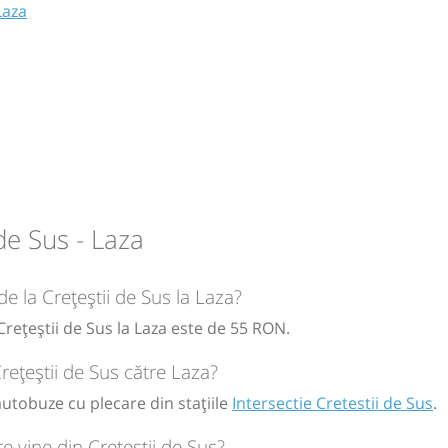
Laza
estii de
de Sus - Laza
de la Crețeștii de Sus la Laza?
Crețeștii de Sus la Laza este de 55 RON.
circulație:
M
M
J
V
S
D
rețeștii de Sus către Laza?
 autobuze cu plecare din stațiile
Intersectie Cretestii de Sus
.
ă
bilet
e vine din Crețeștii de Sus?