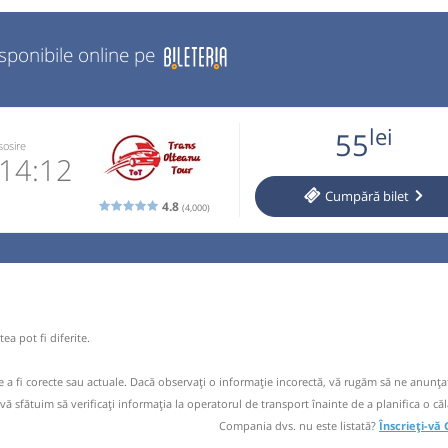
isponibile online pe
lei
55
sosire
14:12
Cumpără
bilet
4.8
(4,000)
770870
 email
 operator
ea pot fi diferite.
ori doar cu
de a fi corecte sau actuale. Dacă observați o informaţie incorectă, vă rugăm să ne anunțaț
 vă sfătuim să verificaţi informaţia la operatorul de transport înainte de a planifica o căl
Compania dvs. nu este listată?
Înscrieți-vă