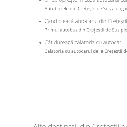
Autobuzele din Crețeștii de Sus ajung în
Sursa:
Trans Olteanu Tour SRL
| Ultima actualizare:
01/2026
Când pleacă autocarul din Crețești
Primul autobuz din Crețeștii de Sus plea
Cât durează călătoria cu autocarul 
Călătoria cu autocarul de la Crețeștii 
Alte destinații din Crețeștii 