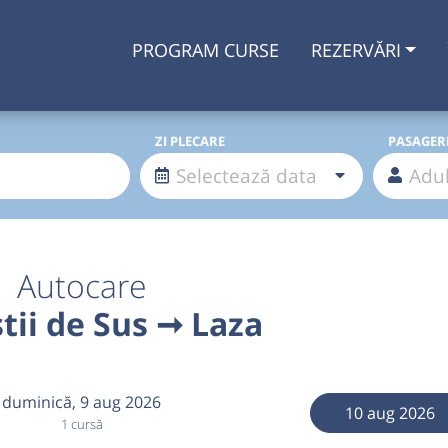
PROGRAM CURSE
REZERVĂRI
ZI PLECARE
PASAGER
Autocare
tii de Sus ➞ Laza
duminică,
9 aug 2026
10 aug 2026
1 cursă