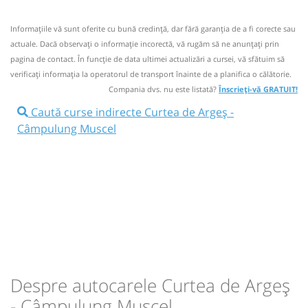
Circulă doar luni, marți, miercuri, joi și vineri
02:40
Curtea de Argeș
Autogara RMR Curtea
Informaţiile vă sunt oferite cu bună credinţă, dar fără garanţia de a fi corecte sau
de Arges
Nu a circulat?
Semnalați aici
actuale. Dacă observați o informaţie incorectă, vă rugăm să ne anunțați prin
⤣
NOU!
Pune poze din călătoria ta
pagina de contact. În funcție de data ultimei actualizări a cursei, vă sfătuim să
Autocar: Ramnicu Valcea -Curtea de Arges-
Pitesti - Mioveni -Bucuresti - Mangalia
verificaţi informaţia la operatorul de transport înainte de a planifica o călătorie.
09:00
Curtea de Argeș
Autogara RMR Curtea
Compania dvs. nu este listată?
Înscrieți-vă GRATUIT!
Dotări:
de Arges
Afiseaza itinerariu
Caută curse indirecte Curtea de Argeș -
Câmpulung Muscel
Microbuz: Rm Valcea - Curtea de Arges -
Brasov
02:39
Câmpulung Muscel
primarie
Afiseaza itinerariu
Durată:
Zile de circulație:
10:05
Câmpulung Muscel
Autogara Montana
min
01
L
M
M
J
V
S
D
SA
lei
30
Durată:
Zile de circulație:
Cumpără
h
min
1
05
L
M
M
J
V
S
D
Despre autocarele Curtea de Argeș
Sursa:
Matdan Service SRL
| Ultima actualizare:
07/2026
- Câmpulung Muscel