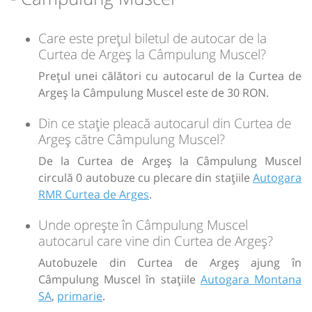
lei
30
Cumpără
Care este prețul biletul de autocar de la
Sursa:
Transmontana SA
| Ultima actualizare:
07/2026
Curtea de Argeș la Câmpulung Muscel?
Prețul unei călători cu autocarul de la Curtea de
Argeș la Câmpulung Muscel este de 30 RON.
Din ce stație pleacă autocarul din Curtea de
Argeș către Câmpulung Muscel?
De la Curtea de Argeș la Câmpulung Muscel
circulă 0 autobuze cu plecare din stațiile
Autogara
RMR Curtea de Arges
.
Unde oprește în Câmpulung Muscel
autocarul care vine din Curtea de Argeș?
Autobuzele din Curtea de Argeș ajung în
Câmpulung Muscel în stațiile
Autogara Montana
SA
,
primarie
.