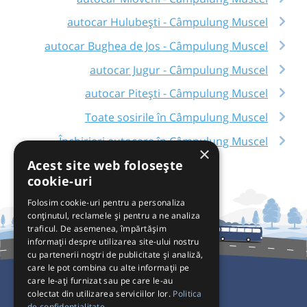
autocar Hulubești - Câmpulung Muscel
autocar Bughea de Jos - Câmpulung Muscel
autocar Jugur - Câmpulung Muscel
autocar Pitești - Câmpulung Muscel
Toate sosirile în Câmpulung Muscel
Închirieri autocare în Câmpulung Muscel
×
Acest site web folosește
cookie-uri
Folosim cookie-uri pentru a personaliza
conținutul, reclamele și pentru a ne analiza
traficul. De asemenea, împărtășim
informații despre utilizarea site-ului nostru
cu partenerii noștri de publicitate și analiză,
care le pot combina cu alte informații pe
care le-ați furnizat sau pe care le-au
colectat din utilizarea serviciilor lor.
Politica
Pentru Călători
de confidențialitate