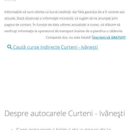
rezervare anticipată.
Informaţiile vă sunt oferite cu bună credinţă, dar fără garanţia de a fi corecte sau
Nu a circulat?
Semnalați aici
(
10 comentarii
)
⤣
actuale. Dacă observați o informaţie incorectă, vă rugăm să ne anunțați prin
NOU!
Pune poze din călătoria ta
pagina de contact. În funcție de data ultimei actualizări a cursei, vă sfătuim să
verificaţi informaţia la operatorul de transport înainte de a planifica o călătorie.
06:35
Curteni
Intersectie Curteni
Compania dvs. nu este listată?
Înscrieți-vă GRATUIT!
Minivan:
HO
Husi Brasov Cluj Oradea
Caută curse indirecte Curteni - Ivănești
Afiseaza itinerariu
HO
13:30
Curteni
Intersectie Curteni
07:30
Ivănești
Statie Ivanesti
Minivan: Huși Vaslui Brașov
Dotări:
Durată:
Zile de circulație:
Afiseaza itinerariu
min
55
L
M
M
J
V
S
D
14:25
Ivănești
Statie Ivanesti
lei
65
Despre autocarele Curteni - Ivănești
Cumpără
Durată:
Zile de circulație:
min
55
L
M
M
J
V
S
D
Sursa:
Trans Olteanu Tour SRL
| Ultima actualizare:
07/2026
Care este prețul biletul de autocar de la