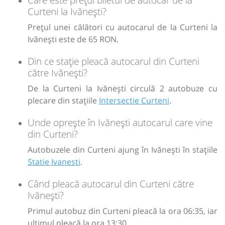
Curteni la Ivănești?
lei
65
Cumpără
Prețul unei călători cu autocarul de la Curteni la
Ivănești este de 65 RON.
Sursa:
Trans Olteanu Tour SRL
| Ultima actualizare:
01/2026
Din ce stație pleacă autocarul din Curteni
către Ivănești?
De la Curteni la Ivănești circulă 2 autobuze cu
plecare din stațiile
Intersectie Curteni
.
Unde oprește în Ivănești autocarul care vine
din Curteni?
Autobuzele din Curteni ajung în Ivănești în stațiile
Statie Ivanesti
.
Când pleacă autocarul din Curteni către
Ivănești?
Primul autobuz din Curteni pleacă la ora 06:35, iar
ultimul pleacă la ora 13:30.