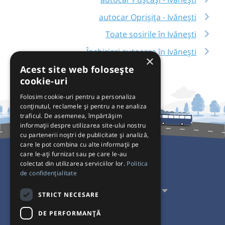
autocar Oprișița - Ivănești
Toate sosirile în Ivănești
Închirieri autocare în Ivănești
×
Acest site web folosește
cookie-uri
Folosim cookie-uri pentru a personaliza
conținutul, reclamele și pentru a ne analiza
traficul. De asemenea, împărtășim
informații despre utilizarea site-ului nostru
cu partenerii noștri de publicitate și analiză,
care le pot combina cu alte informații pe
care le-ați furnizat sau pe care le-au
colectat din utilizarea serviciilor lor.
Politica
Pentru Călători
de confidențialitate
Pentru Transportatori
STRICT NECESARE
Interacționăm
DE PERFORMANȚĂ