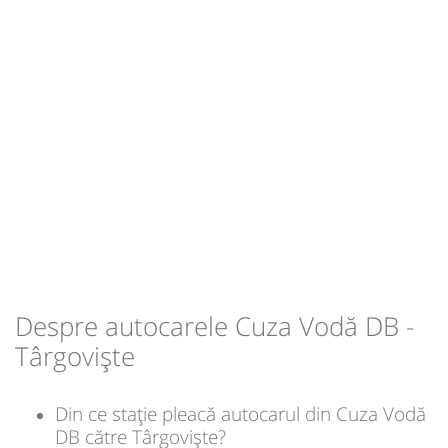
Durată:
Zile de circulație:
Sursa:
Amic Transport SRL
| Ultima actualizare:
03/2026
min
32
L
M
M
J
V
S
D
-
Sursa:
Amic Transport SRL
| Ultima actualizare:
03/2026
Despre autocarele Cuza Vodă DB -
Târgoviște
Din ce stație pleacă autocarul din Cuza Vodă
DB către Târgoviște?