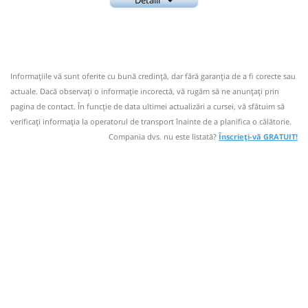
Nu a circulat?
Semnalați aici
(
24 comentarii
)
0737687006
⤣
Amic
NOU!
Pune poze din călătoria ta
Trimite email
Amic Transport SRL
Pagină operator
21:43
Cuza Vodă DB
Statie Cuza Voda
Informaţiile vă sunt oferite cu bună credinţă, dar fără garanţia de a fi corecte sau
Numar statii 12;
Autocar: Bucuresti - Targoviste
actuale. Dacă observați o informaţie incorectă, vă rugăm să ne anunțați prin
Dotări:
Nu a circulat?
Semnalați aici
(
24 comentarii
)
pagina de contact. În funcție de data ultimei actualizări a cursei, vă sfătuim să
⤣
Afiseaza itinerariu
verificaţi informaţia la operatorul de transport înainte de a planifica o călătorie.
NOU!
Pune poze din călătoria ta
Compania dvs. nu este listată?
Înscrieți-vă GRATUIT!
22:13
Cuza Vodă DB
Statie Cuza Voda
Statie Str. Garii
22:14
Autocar: Bucuresti - Targoviste
22:15
Târgoviște
Autogara Millenium Trans
Dotări:
Impex
Afiseaza itinerariu
Durată:
Zile de circulație:
min
32
L
M
M
J
V
S
D
Statie Str. Garii
22:44
22:45
Târgoviște
Autogara Millenium Trans
-
Impex