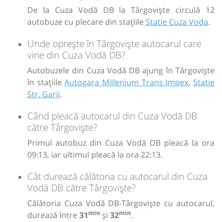
De la Cuza Vodă DB la Târgoviște circulă 12
autobuze cu plecare din stațiile
Statie Cuza Voda
.
Unde oprește în Târgoviște autocarul care
vine din Cuza Vodă DB?
Autobuzele din Cuza Vodă DB ajung în Târgoviște
în stațiile
Autogara Millenium Trans Impex
,
Statie
Str. Garii
.
Când pleacă autocarul din Cuza Vodă DB
către Târgoviște?
Primul autobuz din Cuza Vodă DB pleacă la ora
09:13, iar ultimul pleacă la ora 22:13.
Cât durează călătoria cu autocarul din Cuza
Vodă DB către Târgoviște?
Călătoria Cuza Vodă DB-Târgoviște cu autocarul,
min
min
durează între
31
și
32
.