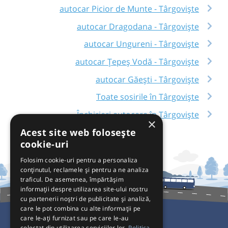
autocar Picior de Munte - Târgoviște
autocar Dragodana - Târgoviște
autocar Ungureni - Târgoviște
autocar Țepeș Vodă - Târgoviște
autocar Găești - Târgoviște
Toate sosirile în Târgoviște
Închirieri autocare în Târgoviște
×
Acest site web folosește
cookie-uri
Folosim cookie-uri pentru a personaliza
conținutul, reclamele și pentru a ne analiza
traficul. De asemenea, împărtășim
informații despre utilizarea site-ului nostru
cu partenerii noștri de publicitate și analiză,
care le pot combina cu alte informații pe
care le-ați furnizat sau pe care le-au
colectat din utilizarea serviciilor lor.
Politica