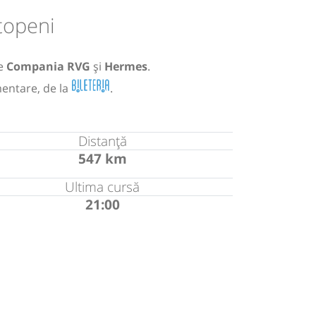
topeni
e
Compania RVG
și
Hermes
.
mentare, de la
.
Distanță
547 km
Ultima cursă
21:00