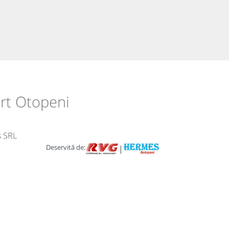
ort Otopeni
s SRL
Deservită de:
|