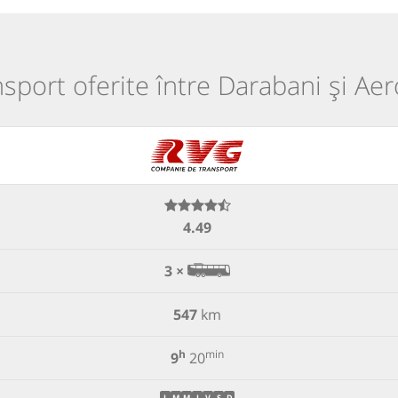
ansport oferite între Darabani și Ae
4.49
3 ×
547
km
h
min
9
20
L
M
M
J
V
S
D