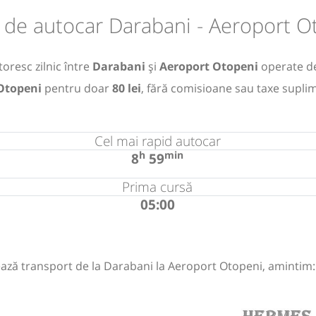
 de autocar Darabani - Aeroport O
oresc zilnic între
Darabani
și
Aeroport Otopeni
operate d
 Otopeni
pentru doar
80 lei
, fără comisioane sau taxe supli
Cel mai rapid autocar
h
min
8
59
Prima cursă
05:00
ază transport de la Darabani la Aeroport Otopeni, amintim: