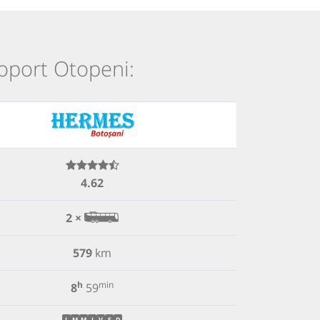
roport Otopeni:
4.62
2 ×
579
km
h
min
8
59
L
M
M
J
V
S
D