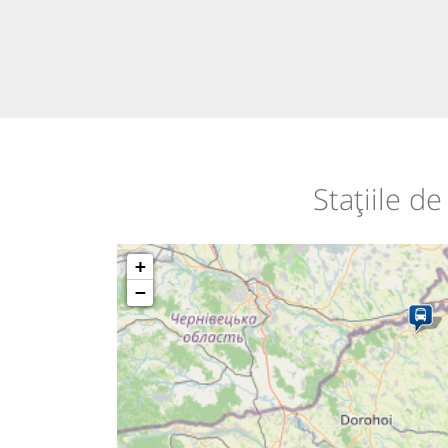
Stațiile d
+
−