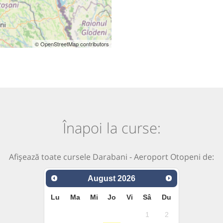
© OpenStreetMap contributors
Înapoi la curse:
Afișează toate cursele Darabani - Aeroport Otopeni de:
August
2026
Lu
Ma
Mi
Jo
Vi
Sâ
Du
1
2