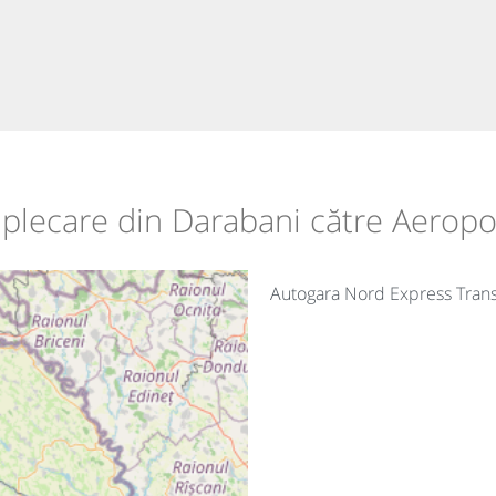
e plecare din Darabani către Aerop
Autogara Nord Express Tran