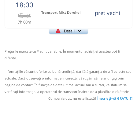
lei
100
18:00
Cumpără
pret vechi
Transport Mixt Dorohoi
Sursa:
RVG Speed
| Ultima actualizare:
08/2026
7h 00m
Detalii
+4-0753-553.298
Transport Mixt
Trimite email
Dorohoi
Pagină operator
Prețurile marcate cu * sunt variabile. În momentul achiziției acestea pot fi
Transport Mixt S.A. Dorohoi
diferite.
Informaţii neactualizate de 11 ani.
Se zice că circulă
Informaţiile vă sunt oferite cu bună credinţă, dar fără garanţia de a fi corecte sau
(12 comentarii)
actuale. Dacă observați o informaţie incorectă, vă rugăm să ne anunțați prin
pagina de contact. În funcție de data ultimei actualizări a cursei, vă sfătuim să
18:00
Darabani
Autogara Nord Express Trans
verificaţi informaţia la operatorul de transport înainte de a planifica o călătorie.
SRL
Compania dvs. nu este listată?
Înscrieți-vă GRATUIT!
Autocar: Darabani - Bucuresti
Afiseaza itinerariu
+1 zi
01:00
Râmnicu Sărat
Statie Ramnicu Sarat