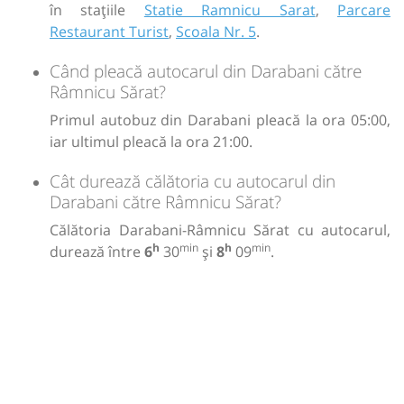
în stațiile
Statie Ramnicu Sarat
,
Parcare
Restaurant Turist
,
Scoala Nr. 5
.
Când pleacă autocarul din Darabani către
Râmnicu Sărat?
Primul autobuz din Darabani pleacă la ora 05:00,
iar ultimul pleacă la ora 21:00.
Cât durează călătoria cu autocarul din
Darabani către Râmnicu Sărat?
Călătoria Darabani-Râmnicu Sărat cu autocarul,
h
min
h
min
durează între
6
30
și
8
09
.