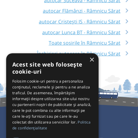
autocar Suceava - Râmnicu Sărat
autocar Flămânzi - Râmnicu Sărat
autocar Cristești IS - Râmnicu Sărat
autocar Lunca BT - Râmnicu Sărat
Toate sosirile în Râmnicu Sărat
Închirieri autocare în Râmnicu Sărat
×
Acest site web folosește
cookie-uri
Folosim cookie-uri pentru a personaliza
conținutul, reclamele și pentru a ne analiza
traficul. De asemenea, împărtășim
informații despre utilizarea site-ului nostru
cu partenerii noștri de publicitate și analiză,
care le pot combina cu alte informații pe
care le-ați furnizat sau pe care le-au
colectat din utilizarea serviciilor lor.
Politica
Pentru Călători
de confidențialitate