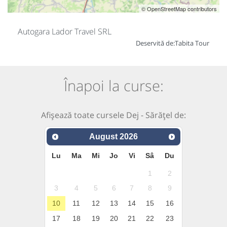
© OpenStreetMap contributors
Autogara Lador Travel SRL
Deservită de:
Tabita Tour
Înapoi la curse:
Afișează toate cursele Dej - Sărățel de:
August
2026
Lu
Ma
Mi
Jo
Vi
Sâ
Du
1
2
3
4
5
6
7
8
9
10
11
12
13
14
15
16
17
18
19
20
21
22
23