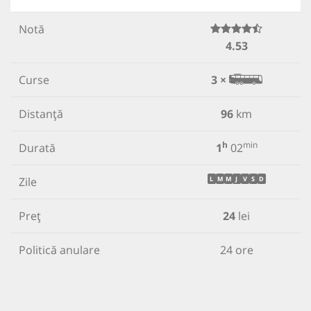
Notă
4.53
Curse
3 ×
Distanță
96
km
h
min
Durată
1
02
Zile
L
M
M
J
V
S
D
Preț
24
lei
Politică anulare
24 ore