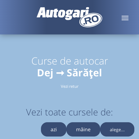
Curse de autocar
Dej ➞ Sărățel
Vezi retur
Vezi toate cursele de:
azi
mâine
alege...