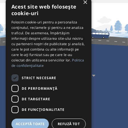
×
Acest site web folosește
cookie-uri
Folosim cookie-uri pentru a personaliza
conținutul, reclamele și pentru a ne analiza
traficul. De asemenea, împărtășim
informații despre utilizarea site-ului nostru
cu partenerii noștri de publicitate și analiză,
care le pot combina cu alte informații pe
care le-ați furnizat sau pe care le-au
colectat din utilizarea serviciilor lor.
Politica
Pentru Călători
de confidențialitate
Pentru Transportatori
STRICT NECESARE
Interacționăm
DE PERFORMANȚĂ
DE TARGETARE
Acceptăm plăți cu
DE FUNCŢIONALITATE
ACCEPTĂ TOATE
REFUZĂ TOT