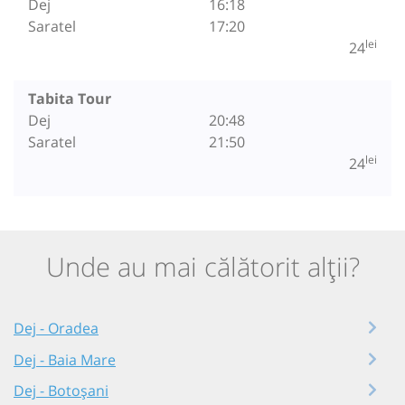
Dej
16:18
Saratel
17:20
lei
24
Tabita Tour
Dej
20:48
Saratel
21:50
lei
24
Unde au mai călătorit alții?
Dej - Oradea
Dej - Baia Mare
Dej - Botoșani