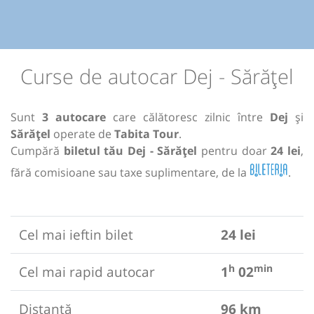
Curse de autocar Dej - Sărățel
Sunt
3 autocare
care călătoresc zilnic între
Dej
și
Sărățel
operate de
Tabita Tour
.
Cumpără
biletul tău Dej - Sărățel
pentru doar
24 lei
,
fără comisioane sau taxe suplimentare, de la
.
Cel mai ieftin bilet
24 lei
h
min
Cel mai rapid autocar
1
02
Distanță
96 km