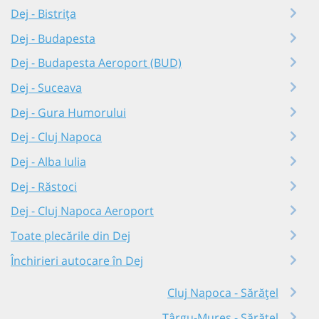
Dej - Bistrița
Dej - Budapesta
Dej - Budapesta Aeroport (BUD)
Dej - Suceava
Dej - Gura Humorului
Dej - Cluj Napoca
Dej - Alba Iulia
Dej - Răstoci
Dej - Cluj Napoca Aeroport
Toate plecările din Dej
Închirieri autocare în Dej
Cluj Napoca - Sărățel
Târgu-Mureș - Sărățel