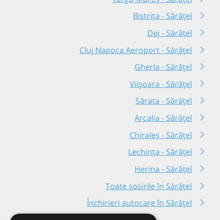
Bistrița - Sărățel
Dej - Sărățel
Cluj Napoca Aeroport - Sărățel
Gherla - Sărățel
Viișoara - Sărățel
Sărata - Sărățel
Arcalia - Sărățel
Chiraleș - Sărățel
Lechința - Sărățel
Herina - Sărățel
Toate sosirile în Sărățel
Închirieri autocare în Sărățel