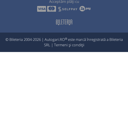
Acceptăm plăți cu
®
© Bileteria 2004-2026 | Autogari.RO
este marcă înregistrată a Bileteria
SRL |
Termeni și condiții