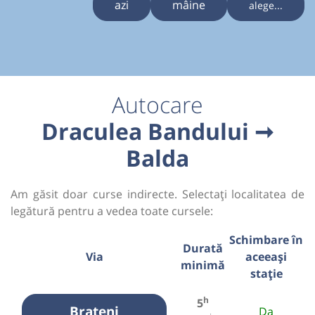
azi
mâine
alege...
Autocare
Draculea Bandului ➞
Balda
Am găsit doar curse indirecte. Selectați localitatea de
legătură pentru a vedea toate cursele:
Schimbare în
Durată
Via
aceeași
minimă
stație
h
5
Brateni
Da