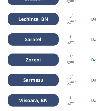
min
52
h
5
Lechinta, BN
Da
min
52
h
5
Saratel
Da
min
52
h
5
Zoreni
Da
min
52
h
5
Sarmasu
Da
min
52
h
5
Viisoara, BN
Da
min
52