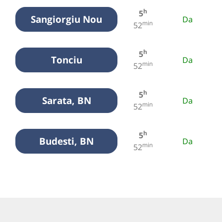
h
5
Sangiorgiu Nou
Da
min
52
h
5
Tonciu
Da
min
52
h
5
Sarata, BN
Da
min
52
h
5
Budesti, BN
Da
min
52