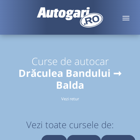
Curse de autocar
Drăculea Bandului ➞
Balda
Vezi retur
Vezi toate cursele de: