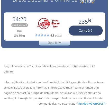
04:20
lei
235
CURSĂ SPECIALĂ
Cumpără
8h 39m
4.8
(4,000)
Detalii
+40729770870
Trans Olteanu Tour
Trimite email
Trans Olteanu Tour SRL
Pagină operator
Opinii călători
Prețurile marcate cu * sunt variabile. În momentul achiziției acestea pot fi
Aceasta este o
. Se poate călători doar cu
diferite.
CURSĂ SPECIALĂ
rezervare anticipată.
Informaţiile vă sunt oferite cu bună credinţă, dar fără garanţia de a fi corecte sau
BAGAJ EXTRA(este inclus în pret un singur bagaj în limita a
actuale. Dacă observați o informaţie incorectă, vă rugăm să ne anunțați prin
15 kg si 60 cm,restul se plateste cu 30 lei pt. fiecare bagaj
pagina de contact. În funcție de data ultimei actualizări a cursei, vă sfătuim să
suplimentar) Reducerea este valabila doar pentru biletele
vandute online , plata la sofer este exclusa de la reducere
verificaţi informaţia la operatorul de transport înainte de a planifica o călătorie.
Compania dvs. nu este listată?
Înscrieți-vă GRATUIT!
Nu a circulat?
Semnalați aici
(
11 comentarii
)