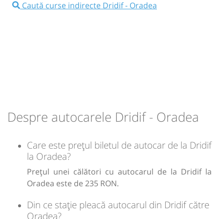
⤣
Caută curse indirecte Dridif - Oradea
NOU!
Pune poze din călătoria ta
04:20
Dridif
Statie Dridif
Minivan:
02bis
Timișoara Brașov
Dotări:
02bis
Despre autocarele Dridif - Oradea
Afiseaza itinerariu
Care este prețul biletul de autocar de la Dridif
05:35
Brașov
Sala sporturilor
la Oradea?
Transbodare asigurată de operator.
Prețul unei călători cu autocarul de la Dridif la
06:00
Brașov
Sala sporturilor
Oradea este de 235 RON.
Minivan: Brasov Cluj Oradea
Din ce stație pleacă autocarul din Dridif către
Dotări:
Oradea?