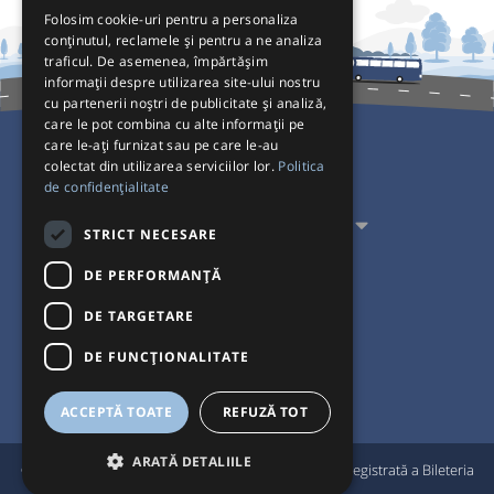
Folosim cookie-uri pentru a personaliza
conținutul, reclamele și pentru a ne analiza
traficul. De asemenea, împărtășim
informații despre utilizarea site-ului nostru
cu partenerii noștri de publicitate și analiză,
care le pot combina cu alte informații pe
care le-ați furnizat sau pe care le-au
colectat din utilizarea serviciilor lor.
Politica
Pentru Călători
de confidențialitate
Pentru Transportatori
STRICT NECESARE
Interacționăm
DE PERFORMANȚĂ
DE TARGETARE
Acceptăm plăți cu
DE FUNCŢIONALITATE
ACCEPTĂ TOATE
REFUZĂ TOT
ARATĂ DETALIILE
®
© Bileteria 2004-2026 | Autogari.RO
este marcă înregistrată a Bileteria
SRL |
Termeni și condiții