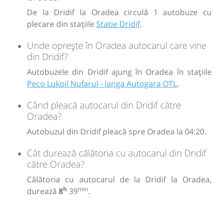
Afiseaza itinerariu
De la Dridif la Oradea circulă 1 autobuze cu
plecare din stațiile
Statie Dridif
.
13:00
Oradea
Peco Lukoil Nufarul - langa
Unde oprește în Oradea autocarul care vine
Autogara OTL
din Dridif?
Autobuzele din Dridif ajung în Oradea în stațiile
Durată:
Zile de circulație:
Peco Lukoil Nufarul - langa Autogara OTL
.
h
min
8
39
L
M
M
J
V
S
D
Când pleacă autocarul din Dridif către
Oradea?
lei
235
Cumpără
Autobuzul din Dridif pleacă spre Oradea la 04:20.
Sursa:
Trans Olteanu Tour SRL
| Ultima actualizare:
07/2026
Cât durează călătoria cu autocarul din Dridif
către Oradea?
Călătoria cu autocarul de la Dridif la Oradea,
h
min
durează
8
39
.