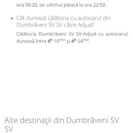
ora 06:20, iar ultimul pleacă la ora 22:50.
Cât durează călătoria cu autocarul din
Dumbrăveni SV SV către Adjud?
Călătoria Dumbrăveni SV SV-Adjud cu autocarul,
h
min
h
min
durează între
4
10
și
4
54
.
Alte destinații din Dumbrăveni SV
SV