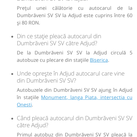
lei
70
Cumpără
Prețul unei călătorie cu autocarul de la
Dumbrăveni SV SV la Adjud este cuprins între 60
Sursa:
RVG Speed
| Ultima actualizare:
08/2026
și 80 RON.
Din ce stație pleacă autocarul din
Dumbrăveni SV SV către Adjud?
De la Dumbrăveni SV SV la Adjud circulă 5
autobuze cu plecare din stațiile
Biserica
.
Unde oprește în Adjud autocarul care vine
din Dumbrăveni SV SV?
Autobuzele din Dumbrăveni SV SV ajung în Adjud
în stațiile
Monument, langa Piata, intersectia cu
Onesti
.
Când pleacă autocarul din Dumbrăveni SV SV
către Adjud?
Primul autobuz din Dumbrăveni SV SV pleacă la