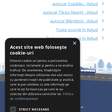
autocar Copălău - Adjud
autocar Târgu Neamț - Adjud
autocar Blândești - Adjud
Toate sosirile în Adjud
Închirieri autocare în Adjud
×
Acest site web folosește
cookie-uri
Folosim cookie-uri pentru a personaliza
conținutul, reclamele și pentru a ne analiza
traficul. De asemenea, împărtășim
informații despre utilizarea site-ului nostru
cu partenerii noștri de publicitate și analiză,
care le pot combina cu alte informații pe
care le-ați furnizat sau pe care le-au
colectat din utilizarea serviciilor lor.
Politica
Pentru Călători
de confidențialitate
Pentru Transportatori
STRICT NECESARE