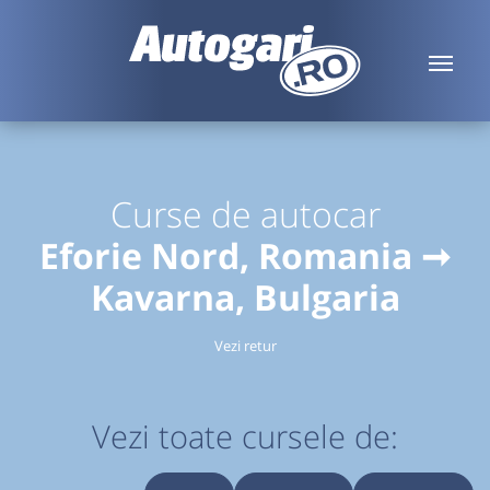
Curse de autocar
Eforie Nord, Romania ➞
Kavarna, Bulgaria
Vezi retur
Vezi toate cursele de: