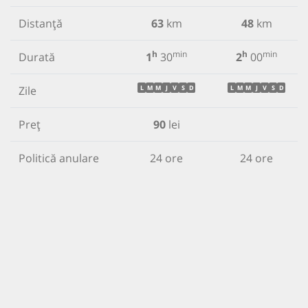
Distanță
63
km
48
km
h
min
h
min
Durată
1
30
2
00
Zile
L
M
M
J
V
S
D
L
M
M
J
V
S
D
Preț
90
lei
Politică anulare
24 ore
24 ore