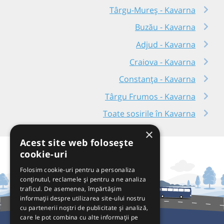
Târgu-Mureș - Kavarna
Buzău - Kavarna
Adjud - Kavarna
Craiova - Kavarna
Constanța - Kavarna
Târgu Frumos - Kavarna
Toate sosirile în Kavarna
×
Acest site web folosește
cookie-uri
Folosim cookie-uri pentru a personaliza
conținutul, reclamele și pentru a ne analiza
traficul. De asemenea, împărtășim
informații despre utilizarea site-ului nostru
cu partenerii noștri de publicitate și analiză,
care le pot combina cu alte informații pe