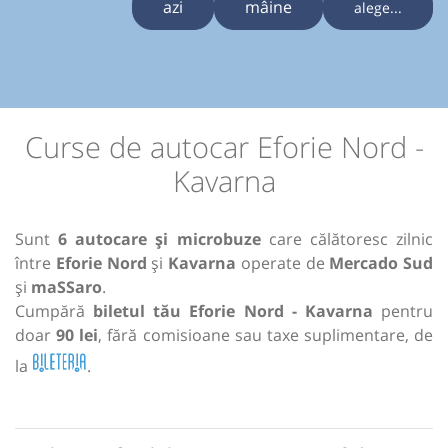
azi
mâine
alege...
Curse de autocar Eforie Nord -
Kavarna
Sunt
6 autocare și microbuze
care călătoresc zilnic
între
Eforie Nord
și
Kavarna
operate de
Mercado Sud
și
maSSaro
.
Cumpără
biletul tău Eforie Nord - Kavarna
pentru
doar
90 lei
, fără comisioane sau taxe suplimentare, de
la
.