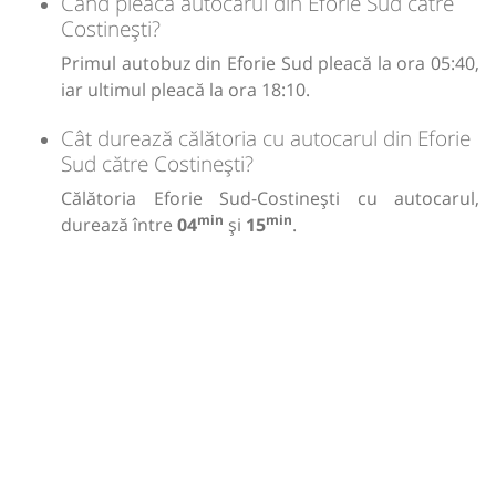
Când pleacă autocarul din Eforie Sud către
Costinești?
Primul autobuz din Eforie Sud pleacă la ora 05:40,
iar ultimul pleacă la ora 18:10.
Cât durează călătoria cu autocarul din Eforie
Sud către Costinești?
Călătoria Eforie Sud-Costinești cu autocarul,
min
min
durează între
04
și
15
.