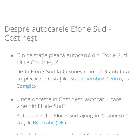
Dotări:
Durată:
Zile de circulație:
min
15
Afiseaza itinerariu
L
M
M
J
V
S
D
18:14
Costinești
Bifurcatie (DN)
Despre autocarele Eforie Sud -
-
Costinești
Durată:
Zile de circulație:
Sursa:
Horas SRL
| Ultima actualizare:
07/2026
min
04
L
M
M
J
V
S
D
Din ce stație pleacă autocarul din Eforie Sud
către Costinești?
-
De la Eforie Sud la Costinești circulă 3 autobuze
cu plecare din stațiile
Statie autobuz Centru
,
La
Sursa:
LYK SRL
| Ultima actualizare:
08/2026
Complex
.
Unde oprește în Costinești autocarul care
vine din Eforie Sud?
Autobuzele din Eforie Sud ajung în Costinești în
stațiile
Bifurcatie (DN)
.