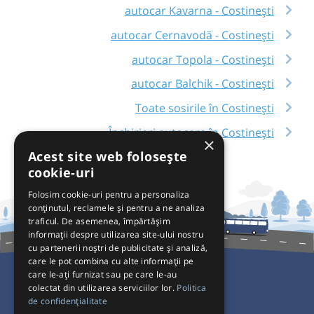
autocar Kavarna - Costinești
autocar Cernavodă - Costinești
autocar Topola - Costinești
autocar Balchik - Costinești
Toate sosirile în Costinești
Închirieri autocare în Costinești
×
Acest site web folosește
cookie-uri
Folosim cookie-uri pentru a personaliza
conținutul, reclamele și pentru a ne analiza
traficul. De asemenea, împărtășim
informații despre utilizarea site-ului nostru
cu partenerii noștri de publicitate și analiză,
care le pot combina cu alte informații pe
care le-ați furnizat sau pe care le-au
colectat din utilizarea serviciilor lor.
Politica
Pentru Călători
de confidențialitate