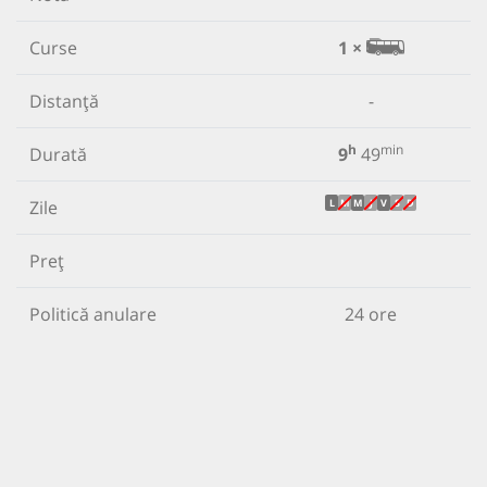
Curse
1 ×
Distanță
-
h
min
Durată
9
49
Zile
L
M
M
J
V
S
D
Preț
Politică anulare
24 ore