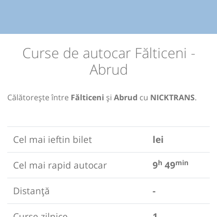
Curse de autocar Fălticeni -
Abrud
Călătorește între
Fălticeni
și
Abrud
cu
NICKTRANS
.
Cel mai ieftin bilet
lei
h
min
Cel mai rapid autocar
9
49
Distanță
-
Curse zilnice
1