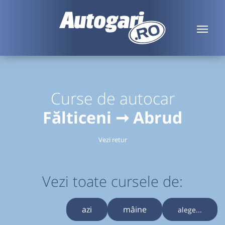
Curse de autocar
Fălticeni ➞ Abrud
Vezi retur
Vezi toate cursele de:
azi
mâine
alege...