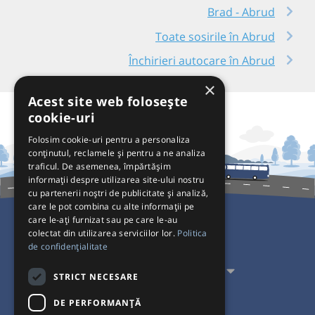
Brad - Abrud
Toate sosirile în Abrud
Închirieri autocare în Abrud
×
Acest site web folosește
cookie-uri
Folosim cookie-uri pentru a personaliza
conținutul, reclamele și pentru a ne analiza
traficul. De asemenea, împărtășim
informații despre utilizarea site-ului nostru
cu partenerii noștri de publicitate și analiză,
care le pot combina cu alte informații pe
care le-ați furnizat sau pe care le-au
colectat din utilizarea serviciilor lor.
Politica
Pentru Călători
de confidențialitate
Pentru Transportatori
STRICT NECESARE
Interacționăm
DE PERFORMANȚĂ