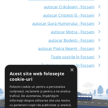
autocar Crăcăoani - Focșani
autocar Cristești IS - Focșani
autocar Gura Humorului - Focșani
autocar Moțca - Focșani
autocar Bodești - Focșani
autocar Piatra Neamț - Focșani
Toate sosirile în Focșani
Închirieri autocare în Focșani
×
Acest site web folosește
cookie-uri
Folosim cookie-uri pentru a personaliza
conținutul, reclamele și pentru a ne analiza
traficul. De asemenea, împărtășim
informații despre utilizarea site-ului nostru
cu partenerii noștri de publicitate și analiză,