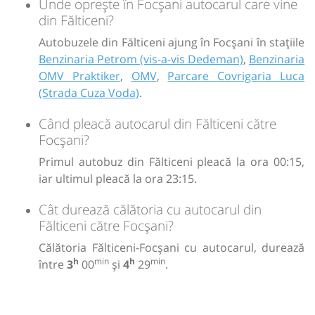
Unde oprește în Focșani autocarul care vine
din Fălticeni?
Autobuzele din Fălticeni ajung în Focșani în stațiile
Benzinaria Petrom (vis-a-vis Dedeman)
,
Benzinaria
OMV Praktiker
,
OMV
,
Parcare Covrigaria Luca
(Strada Cuza Voda)
.
Când pleacă autocarul din Fălticeni către
Focșani?
Primul autobuz din Fălticeni pleacă la ora 00:15,
iar ultimul pleacă la ora 23:15.
Cât durează călătoria cu autocarul din
Fălticeni către Focșani?
Călătoria Fălticeni-Focșani cu autocarul, durează
h
min
h
min
între
3
00
și
4
29
.