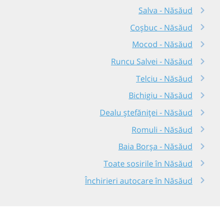
Salva - Năsăud
Coșbuc - Năsăud
Mocod - Năsăud
Runcu Salvei - Năsăud
Telciu - Năsăud
Bichigiu - Năsăud
Dealu ștefăniței - Năsăud
Romuli - Năsăud
Baia Borşa - Năsăud
Toate sosirile în Năsăud
Închirieri autocare în Năsăud