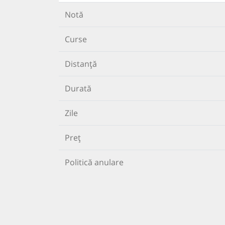
Notă
Curse
Distanță
Durată
Zile
Preț
Politică anulare