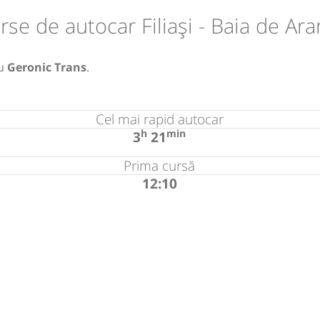
rse de autocar Filiași - Baia de Ar
u
Geronic Trans
.
Cel mai rapid autocar
h
min
3
21
Prima cursă
12:10