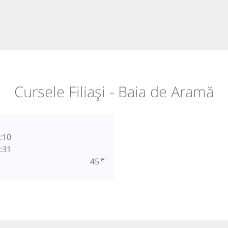
Cursele Filiași - Baia de Aramă
:10
:31
lei
45