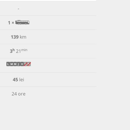
-
1 ×
139
km
h
min
3
21
L
M
M
J
V
S
D
45
lei
24 ore