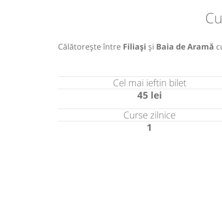
Cu
Călătorește între
Filiași
și
Baia de Aramă
c
Cel mai ieftin bilet
45 lei
Curse zilnice
1