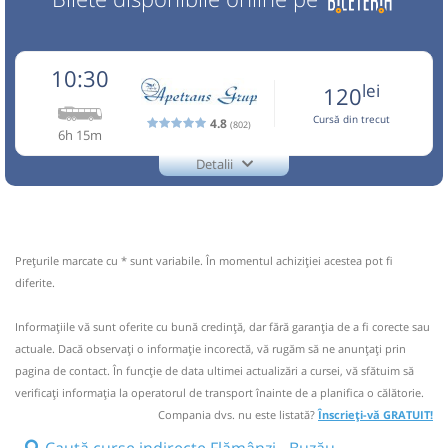
10:30
lei
120
Cursă din trecut
4.8
(802)
6h 15m
Detalii
0745841595
Apetrans
Trimite email
Amopop SRL
Pagină operator
Opinii călători
Prețurile marcate cu * sunt variabile. În momentul achiziției acestea pot fi
Pot aparea mici intarzieri din cauza traficului sau a
diferite.
lucrarilor la carosabil. Pentru pasagerii care urca de pe
traseu, va rugam sa contactati telefonic conducatorii auto.
Informaţiile vă sunt oferite cu bună credinţă, dar fără garanţia de a fi corecte sau
0742743426 Pentru imbarcarea de la Aeroport Otopeni,
actuale. Dacă observați o informaţie incorectă, vă rugăm să ne anunțați prin
autocarul va poate ast
pagina de contact. În funcție de data ultimei actualizări a cursei, vă sfătuim să
Nu a circulat?
Semnalați aici
(
4 comentarii
)
verificaţi informaţia la operatorul de transport înainte de a planifica o călătorie.
⤣
Compania dvs. nu este listată?
Înscrieți-vă GRATUIT!
NOU!
Pune poze din călătoria ta
Caută curse indirecte Flămânzi - Buzău