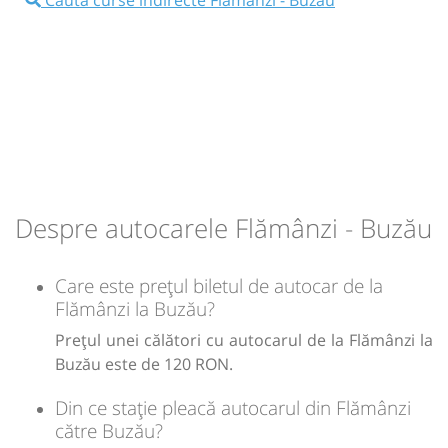
10:30
Flămânzi
Statie Flamanzi
Autocar: Botosani - Bucuresti
Dotări:
Afiseaza itinerariu
16:45
Buzău
Peco OMV pe centura
Durată:
Zile de circulație:
Despre autocarele Flămânzi - Buzău
h
min
6
15
L
M
M
J
V
S
D
Care este prețul biletul de autocar de la
lei
120
Flămânzi la Buzău?
Cumpără
Prețul unei călători cu autocarul de la Flămânzi la
Sursa:
Amopop SRL
| Ultima actualizare:
08/2026
Buzău este de 120 RON.
Din ce stație pleacă autocarul din Flămânzi
către Buzău?