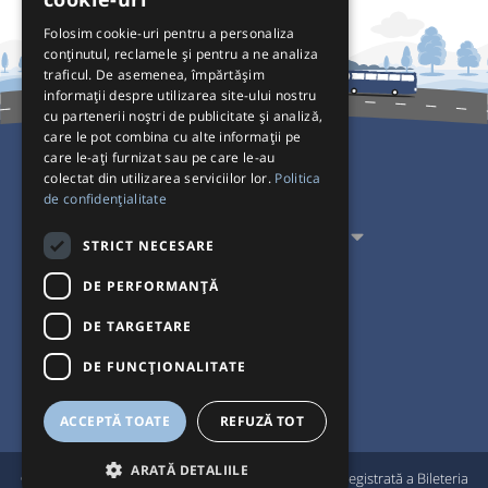
Folosim cookie-uri pentru a personaliza
conținutul, reclamele și pentru a ne analiza
traficul. De asemenea, împărtășim
informații despre utilizarea site-ului nostru
cu partenerii noștri de publicitate și analiză,
care le pot combina cu alte informații pe
care le-ați furnizat sau pe care le-au
colectat din utilizarea serviciilor lor.
Politica
Pentru Călători
de confidențialitate
Pentru Transportatori
STRICT NECESARE
Interacționăm
DE PERFORMANȚĂ
DE TARGETARE
Acceptăm plăți cu
DE FUNCŢIONALITATE
ACCEPTĂ TOATE
REFUZĂ TOT
ARATĂ DETALIILE
®
© Bileteria 2004-2026 | Autogari.RO
este marcă înregistrată a Bileteria