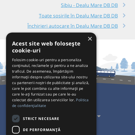
Sibiu - Dealu Mare DB DB
Toate sosirile în Dealu Mare DB DB
Închirieri autocare în Dealu Mare DB DB
×
Acest site web folosește
cookie-uri
Folosim cookie-uri pentru a personaliza
conținutul, reclamele și pentru a ne analiza
traficul. De asemenea, împărtășim
informații despre utilizarea site-ului nostru
cu partenerii noștri de publicitate și analiză,
care le pot combina cu alte informații pe
care le-ați furnizat sau pe care le-au
colectat din utilizarea serviciilor lor.
Politica
Pentru Călători
de confidențialitate
Pentru Transportatori
STRICT NECESARE
Interacționăm
DE PERFORMANȚĂ