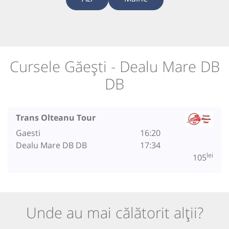
Cursele Găești - Dealu Mare DB
DB
Trans Olteanu Tour
Gaesti
16:20
Dealu Mare DB DB
17:34
lei
105
Unde au mai călătorit alții?