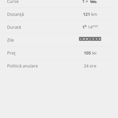
Curse
1 ×
Distanță
121
km
h
min
Durată
1
14
Zile
L
M
M
J
V
S
D
Preț
105
lei
Politică anulare
24 ore