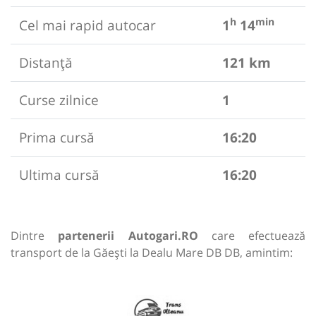
h
min
Cel mai rapid autocar
1
14
Distanță
121 km
Curse zilnice
1
Prima cursă
16:20
Ultima cursă
16:20
Dintre
partenerii Autogari.RO
care efectuează
transport de la Găești la Dealu Mare DB DB, amintim: