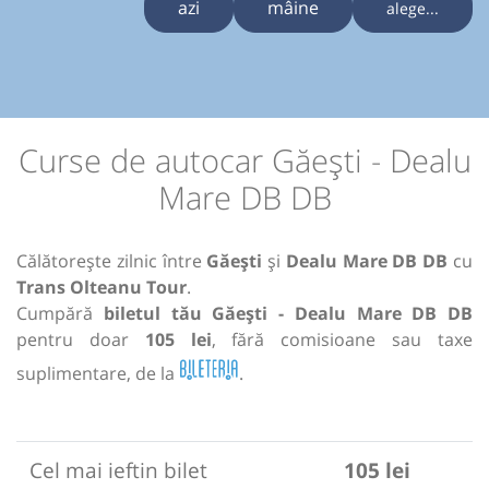
azi
mâine
alege...
Curse de autocar Găești - Dealu
Mare DB DB
Călătorește zilnic între
Găești
și
Dealu Mare DB DB
cu
Trans Olteanu Tour
.
Cumpără
biletul tău Găești - Dealu Mare DB DB
pentru doar
105 lei
, fără comisioane sau taxe
suplimentare, de la
.
Cel mai ieftin bilet
105 lei