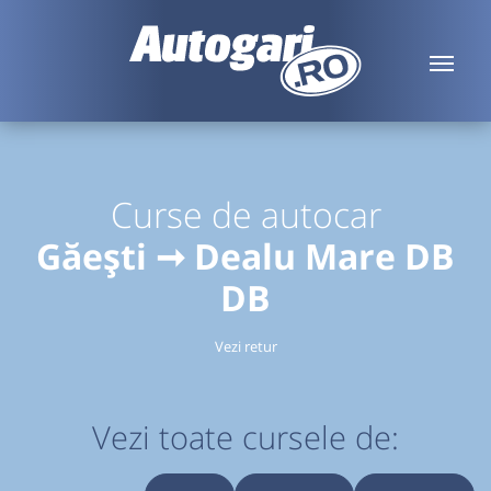
Curse de autocar
Găești ➞ Dealu Mare DB
DB
Vezi retur
Vezi toate cursele de: