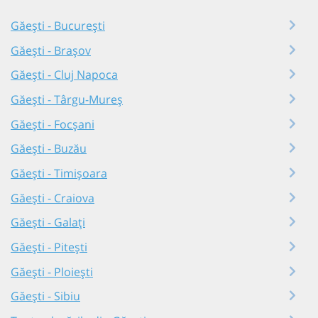
Găești - București
Găești - Brașov
Găești - Cluj Napoca
Găești - Târgu-Mureș
Găești - Focșani
Găești - Buzău
Găești - Timișoara
Găești - Craiova
Găești - Galați
Găești - Pitești
Găești - Ploiești
Găești - Sibiu