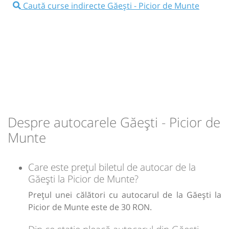
Caută curse indirecte Găești - Picior de Munte
Minivan: Craiova Târgoviște Brasov
Dotări:
Afiseaza itinerariu
16:29
Picior de Munte
MAGAZIN PROFI
Durată:
Zile de circulație:
min
09
L
M
M
J
V
S
D
Despre autocarele Găești - Picior de
lei
30
Munte
Cumpără
Sursa:
Trans Olteanu Tour SRL
| Ultima actualizare:
07/2026
Care este prețul biletul de autocar de la
Găești la Picior de Munte?
Prețul unei călători cu autocarul de la Găești la
Picior de Munte este de 30 RON.