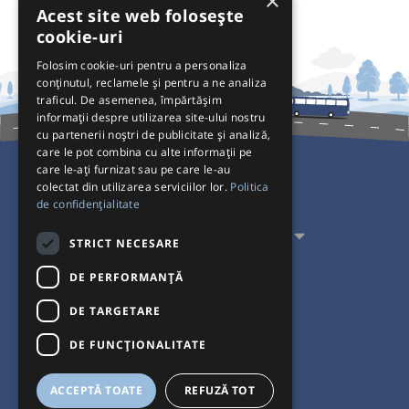
×
Acest site web folosește
cookie-uri
Folosim cookie-uri pentru a personaliza
conținutul, reclamele și pentru a ne analiza
traficul. De asemenea, împărtășim
informații despre utilizarea site-ului nostru
cu partenerii noștri de publicitate și analiză,
care le pot combina cu alte informații pe
care le-ați furnizat sau pe care le-au
colectat din utilizarea serviciilor lor.
Politica
Pentru Călători
de confidențialitate
Pentru Transportatori
STRICT NECESARE
Interacționăm
DE PERFORMANȚĂ
DE TARGETARE
Acceptăm plăți cu
DE FUNCŢIONALITATE
ACCEPTĂ TOATE
REFUZĂ TOT