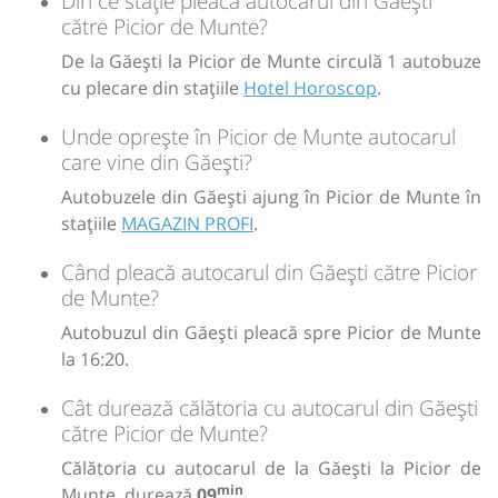
Din ce stație pleacă autocarul din Găești
către Picior de Munte?
De la Găești la Picior de Munte circulă 1 autobuze
cu plecare din stațiile
Hotel Horoscop
.
Unde oprește în Picior de Munte autocarul
care vine din Găești?
Autobuzele din Găești ajung în Picior de Munte în
stațiile
MAGAZIN PROFI
.
Când pleacă autocarul din Găești către Picior
de Munte?
Autobuzul din Găești pleacă spre Picior de Munte
la 16:20.
Cât durează călătoria cu autocarul din Găești
către Picior de Munte?
Călătoria cu autocarul de la Găești la Picior de
min
Munte, durează
09
.