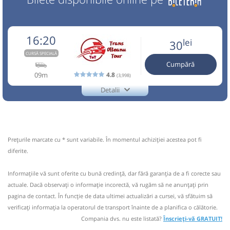
16:20
lei
30
CURSĂ SPECIALĂ
Cumpără
09m
4.8
(3,998)
Detalii
0729770870
Trans Olteanu Tour
Trimite email
Trans Olteanu Tour SRL
Pagină operator
Opinii călători
Prețurile marcate cu * sunt variabile. În momentul achiziției acestea pot fi
Aceasta este o
. Se poate călători doar cu
diferite.
CURSĂ SPECIALĂ
rezervare anticipată.
Informaţiile vă sunt oferite cu bună credinţă, dar fără garanţia de a fi corecte sau
Nu a circulat?
Semnalați aici
(
un comentariu
)
⤣
actuale. Dacă observați o informaţie incorectă, vă rugăm să ne anunțați prin
NOU!
Pune poze din călătoria ta
pagina de contact. În funcție de data ultimei actualizări a cursei, vă sfătuim să
verificaţi informaţia la operatorul de transport înainte de a planifica o călătorie.
16:20
Găești
Hotel Horoscop
Compania dvs. nu este listată?
Înscrieți-vă GRATUIT!