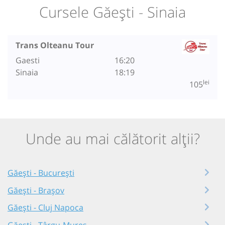
Cursele Găești - Sinaia
Trans Olteanu Tour
Gaesti
16:20
Sinaia
18:19
lei
105
Unde au mai călătorit alții?
Găești - București
Găești - Brașov
Găești - Cluj Napoca