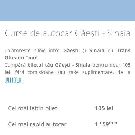
Curse de autocar Găești - Sinaia
Călătorește zilnic între
Găești
și
Sinaia
cu
Trans
Olteanu Tour
.
Cumpără
biletul tău Găești - Sinaia
pentru doar
105
lei
, fără comisioane sau taxe suplimentare, de la
.
Cel mai ieftin bilet
105 lei
h
min
Cel mai rapid autocar
1
59