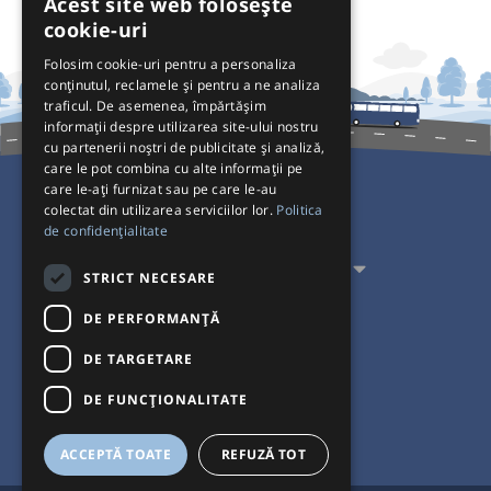
Acest site web folosește
cookie-uri
Folosim cookie-uri pentru a personaliza
conținutul, reclamele și pentru a ne analiza
traficul. De asemenea, împărtășim
informații despre utilizarea site-ului nostru
cu partenerii noștri de publicitate și analiză,
care le pot combina cu alte informații pe
care le-ați furnizat sau pe care le-au
colectat din utilizarea serviciilor lor.
Politica
Pentru Călători
de confidențialitate
Pentru Transportatori
STRICT NECESARE
Interacționăm
DE PERFORMANȚĂ
DE TARGETARE
Acceptăm plăți cu
DE FUNCŢIONALITATE
ACCEPTĂ TOATE
REFUZĂ TOT