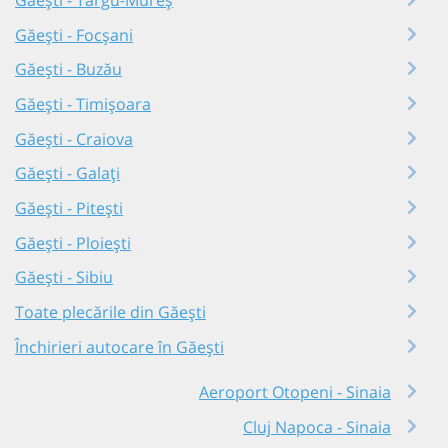
Găești - Târgu-Mureș
Găești - Focșani
Găești - Buzău
Găești - Timișoara
Găești - Craiova
Găești - Galați
Găești - Pitești
Găești - Ploiești
Găești - Sibiu
Toate plecările din Găești
Închirieri autocare în Găești
Aeroport Otopeni - Sinaia
Cluj Napoca - Sinaia