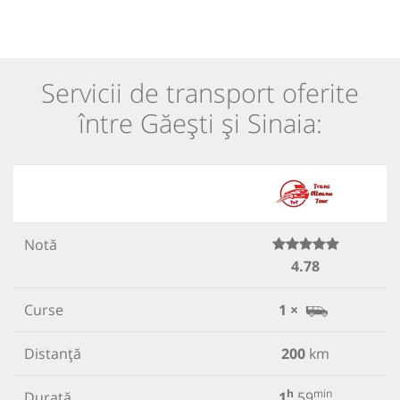
Servicii de transport oferite
între Găești și Sinaia:
Notă
4.78
Curse
1 ×
Distanță
200
km
h
min
Durată
1
59