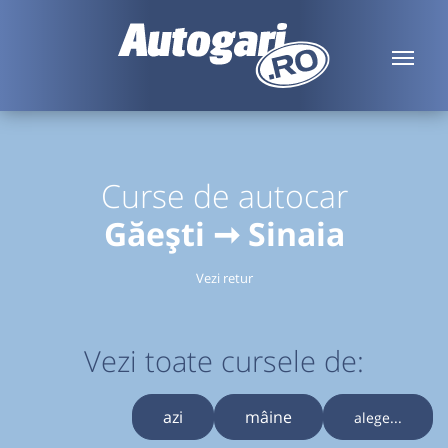
Curse de autocar
Găești ➞ Sinaia
Vezi retur
Vezi toate cursele de:
azi
mâine
alege...