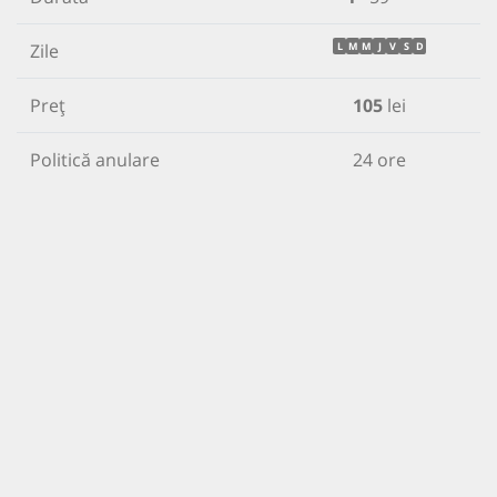
Zile
L
M
M
J
V
S
D
Preț
105
lei
Politică anulare
24 ore