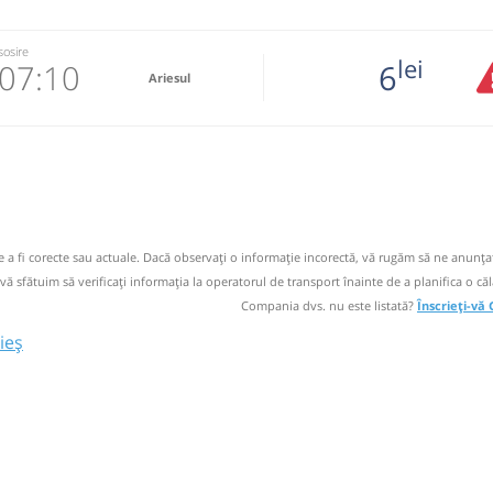
sosire
lei
07:10
6
Ariesul
195090
 email
 operator
de a fi corecte sau actuale. Dacă observați o informaţie incorectă, vă rugăm să ne anunțaț
 dacă mai
 vă sfătuim să verificaţi informaţia la operatorul de transport înainte de a planifica o căl
Compania dvs. nu este listată?
Înscrieți-vă
ieș