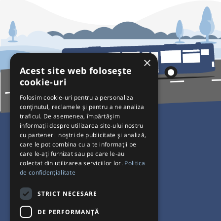
×
Acest site web folosește
cookie-uri
Folosim cookie-uri pentru a personaliza
conținutul, reclamele și pentru a ne analiza
traficul. De asemenea, împărtășim
Pentru Călători
informații despre utilizarea site-ului nostru
cu partenerii noștri de publicitate și analiză,
Curse autobuz
care le pot combina cu alte informații pe
care le-ați furnizat sau pe care le-au
Plecări/Sosiri
colectat din utilizarea serviciilor lor.
Politica
Program operatori
de confidențialitate
Termeni și condiții
STRICT NECESARE
Setări de cookie-uri
DE PERFORMANȚĂ