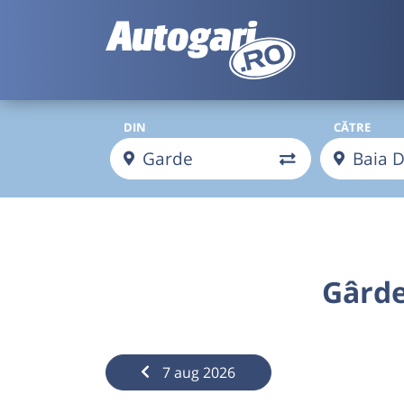
DIN
CĂTRE
Gârde
7 aug 2026