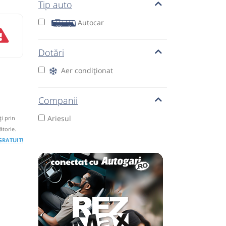
Tip auto
Autocar
Dotări
Aer condiționat
Companii
Ariesul
i prin
ătorie.
 GRATUIT!