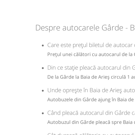
07:10
Baia de Arieș
Statie Autobuz
Durată:
Zile de 
min
25
Despre autocarele Gârde - B
L
lei
6
Care este prețul biletul de autocar 
Prețul unei călători cu autocarul de la
Sursa:
Ariesul SA
| Ultima actualizare:
12/2024
Din ce stație pleacă autocarul din 
De la Gârde la Baia de Arieș circulă 1 
Unde oprește în Baia de Arieș auto
Autobuzele din Gârde ajung în Baia de A
Când pleacă autocarul din Gârde că
Autobuzul din Gârde pleacă spre Baia d