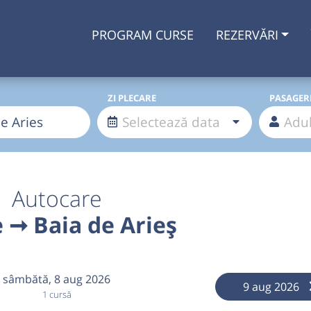
PROGRAM CURSE
REZERVĂRI
ZI PLECARE
PASAGER
Autocare
 ➞ Baia de Arieș
sâmbătă,
8 aug 2026
9 aug 2026
1 cursă