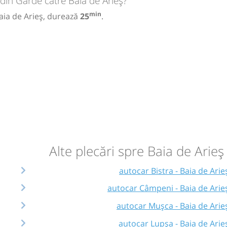
 din Gârde către Baia de Arieș?
min
Baia de Arieș, durează
25
.
Alte plecări spre Baia de Arieș
autocar Bistra - Baia de Arie
autocar Câmpeni - Baia de Arie
autocar Mușca - Baia de Arie
autocar Lupșa - Baia de Arie