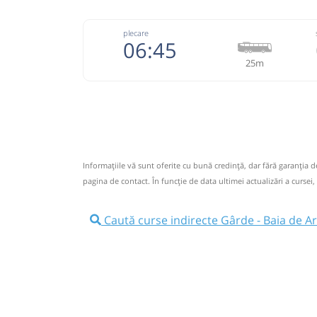
plecare
06:45
25m
+40752
Ariesul
Trimite
Ariesul SA
Pagină
Informaţiile vă sunt oferite cu bună credinţă, dar fără garanţia 
Informaţii neactualizate de 2 ani.
Spuneți-ne
pagina de contact. În funcție de data ultimei actualizări a cursei,
circulă.
(10 comentarii)
06:45
Gârde
statie
Caută curse indirecte Gârde - Baia de Ar
Autocar: Campeni - Cluj Napoca
Dotări:
Afiseaza itinerariu