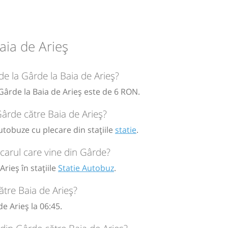
circulație:
aia de Arieș
M
M
J
V
S
D
de la Gârde la Baia de Arieș?
 Gârde la Baia de Arieș este de 6 RON.
Gârde către Baia de Arieș?
autobuze cu plecare din stațiile
statie
.
carul care vine din Gârde?
rieș în stațiile
Statie Autobuz
.
tre Baia de Arieș?
e Arieș la 06:45.