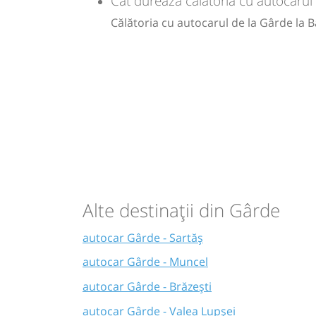
Cât durează călătoria cu autocarul
Călătoria cu autocarul de la Gârde la 
Alte destinații din Gârde
autocar Gârde - Sartăș
autocar Gârde - Muncel
autocar Gârde - Brăzești
autocar Gârde - Valea Lupșei