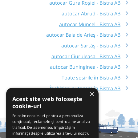
autocar Gura Roșiei - Bistra AB
autocar Abrud - Bistra AB
autocar Muncel - Bistra AB
autocar Baia de Arieș - Bistra AB
autocar Sartăș - Bistra AB
autocar Ciuruleasa - Bistra AB
autocar Buninginea - Bistra AB
Toate sosirile în Bistra AB
Închirieri autocare în Bistra AB
×
Acest site web folosește
cookie-uri
Folosim cookie-uri pentru a personaliza
conținutul, reclamele și pentru a ne analiza
traficul. De asemenea, împărtășim
informații despre utilizarea site-ului nostru