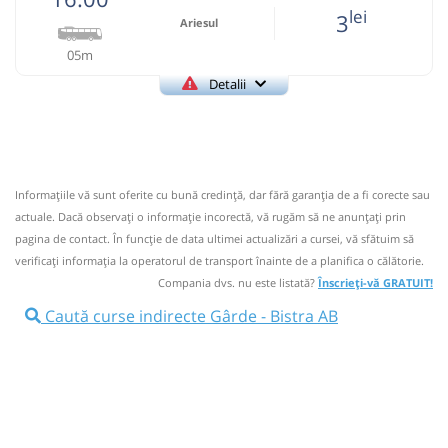
lei
3
Ariesul
05m
Detalii
+40752195090
Ariesul
Trimite email
Ariesul SA
Pagină operator
Informaţiile vă sunt oferite cu bună credinţă, dar fără garanţia de a fi corecte sau
Informaţii neactualizate de 2 ani.
Se zice că circulă
actuale. Dacă observați o informaţie incorectă, vă rugăm să ne anunțați prin
(22 comentarii)
pagina de contact. În funcție de data ultimei actualizări a cursei, vă sfătuim să
verificaţi informaţia la operatorul de transport înainte de a planifica o călătorie.
16:00
Gârde
statie
Compania dvs. nu este listată?
Înscrieți-vă GRATUIT!
Autocar: Cluj Napoca - Campeni
Caută curse indirecte Gârde - Bistra AB
Dotări:
Afiseaza itinerariu
16:05
Bistra AB
Statie Autobuz