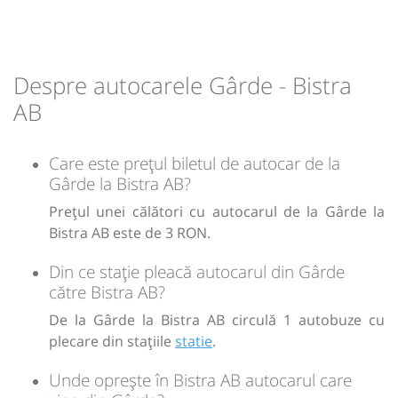
Durată:
Zile de circulație:
min
05
L
M
M
J
V
S
D
Despre autocarele Gârde - Bistra
lei
3
AB
Sursa:
Ariesul SA
| Ultima actualizare:
12/2024
Care este prețul biletul de autocar de la
Gârde la Bistra AB?
Prețul unei călători cu autocarul de la Gârde la
Bistra AB este de 3 RON.
Din ce stație pleacă autocarul din Gârde
către Bistra AB?
De la Gârde la Bistra AB circulă 1 autobuze cu
plecare din stațiile
statie
.
Unde oprește în Bistra AB autocarul care