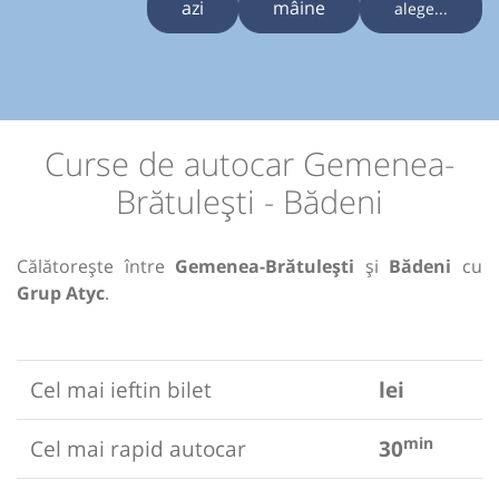
azi
mâine
alege...
Curse de autocar Gemenea-
Brătulești - Bădeni
Călătorește între
Gemenea-Brătulești
și
Bădeni
cu
Grup Atyc
.
Cel mai ieftin bilet
lei
min
Cel mai rapid autocar
30