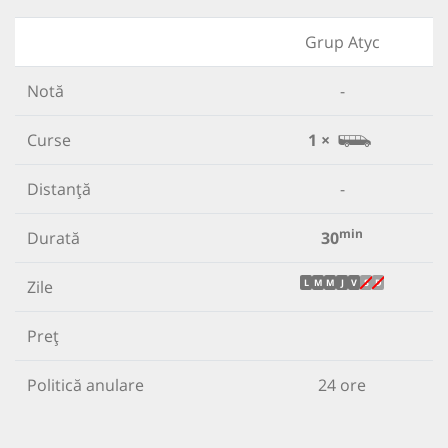
Grup Atyc
Notă
-
Curse
1 ×
Distanță
-
min
Durată
30
Zile
L
M
M
J
V
S
D
Preț
Politică anulare
24 ore