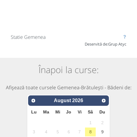
Statie Gemenea
Deservită de:
Grup Atyc
Înapoi la curse:
Afișează toate cursele Gemenea-Brătulești - Bădeni de:
August
2026
Lu
Ma
Mi
Jo
Vi
Sâ
Du
1
2
3
4
5
6
7
8
9