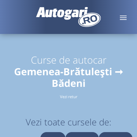
Curse de autocar
Gemenea-Brătulești ➞
Bădeni
Vezi retur
Vezi toate cursele de: