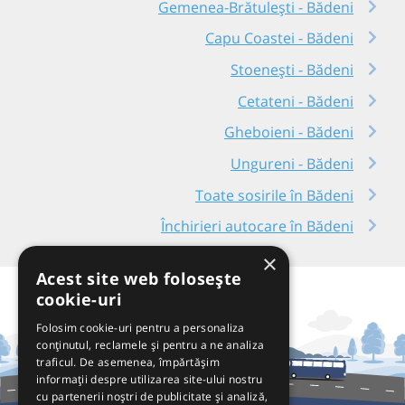
Gemenea-Brătulești - Bădeni
Capu Coastei - Bădeni
Stoenești - Bădeni
Cetateni - Bădeni
Gheboieni - Bădeni
Ungureni - Bădeni
Toate sosirile în Bădeni
Închirieri autocare în Bădeni
×
Acest site web folosește
cookie-uri
Folosim cookie-uri pentru a personaliza
conținutul, reclamele și pentru a ne analiza
traficul. De asemenea, împărtășim
informații despre utilizarea site-ului nostru
cu partenerii noștri de publicitate și analiză,