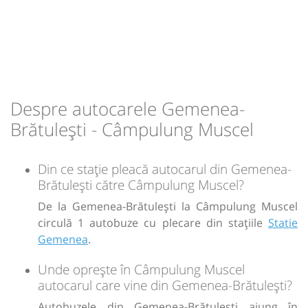
Prodconstruct SRL
Durată:
Zile de circulație:
h
min
1
05
L
M
M
J
V
S
D
-
Despre autocarele Gemenea-
Brătulești - Câmpulung Muscel
Sursa:
GRUP ATYC SRL
| Ultima actualizare:
11/2025
Din ce stație pleacă autocarul din Gemenea-
Brătulești către Câmpulung Muscel?
De la Gemenea-Brătulești la Câmpulung Muscel
circulă 1 autobuze cu plecare din stațiile
Statie
Gemenea
.
Unde oprește în Câmpulung Muscel
autocarul care vine din Gemenea-Brătulești?
Autobuzele din Gemenea-Brătulești ajung în