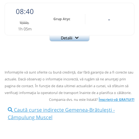
08:40
-
Grup Atyc
1h 05m
Detalii
0743335888
Grup Atyc
Trimite email
GRUP ATYC SRL
Pagină operator
Informaţiile vă sunt oferite cu bună credinţă, dar fără garanţia de a fi corecte sau
Nu a circulat?
Semnalați aici
⤣
actuale. Dacă observați o informaţie incorectă, vă rugăm să ne anunțați prin
NOU!
Pune poze din călătoria ta
pagina de contact. În funcție de data ultimei actualizări a cursei, vă sfătuim să
verificaţi informaţia la operatorul de transport înainte de a planifica o călătorie.
08:40
Gemenea-Brătulești
Statie Gemenea
Compania dvs. nu este listată?
Înscrieți-vă GRATUIT!
Microbuz: # Targoviste-Campulung Muscel
Caută curse indirecte Gemenea-Brătulești -
Afiseaza itinerariu
Câmpulung Muscel
09:45
Câmpulung Muscel
Autogara Savas