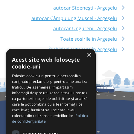
autocar Stoenești - Argeșelu
autocar Câmpulung Muscel - Argeșelu
autocar Ungureni - Argeșelu
Toate sosirile în Argeșelu
Închirieri autocare în Argeșelu
×
Acest site web folosește
cookie-uri
Folosim cookie-uri pentru a personaliza
conținutul, reclamele și pentru a ne analiza
traficul. De asemenea, împărtășim
informații despre utilizarea site-ului nostru
cu partenerii noștri de publicitate și analiză,
care le pot combina cu alte informații pe
care le-ați furnizat sau pe care le-au
colectat din utilizarea serviciilor lor.
Politica
Pentru Călători
de confidențialitate
Pentru Transportatori