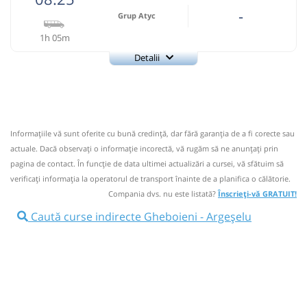
-
Grup Atyc
1h 05m
Detalii
0743335888
Grup Atyc
Trimite email
GRUP ATYC SRL
Pagină operator
Informaţiile vă sunt oferite cu bună credinţă, dar fără garanţia de a fi corecte sau
Nu a circulat?
Semnalați aici
⤣
actuale. Dacă observați o informaţie incorectă, vă rugăm să ne anunțați prin
NOU!
Pune poze din călătoria ta
pagina de contact. În funcție de data ultimei actualizări a cursei, vă sfătuim să
verificaţi informaţia la operatorul de transport înainte de a planifica o călătorie.
08:25
Gheboieni
Statie Gheboieni
Compania dvs. nu este listată?
Înscrieți-vă GRATUIT!
Microbuz: # Targoviste-Campulung Muscel
Caută curse indirecte Gheboieni - Argeșelu
Afiseaza itinerariu
09:30
Argeșelu
Argeselu
Durată:
Zile de circulație: