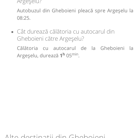
Argeșelu?
Autobuzul din Gheboieni pleacă spre Argeșelu la
08:25.
Cât durează călătoria cu autocarul din
Gheboieni către Argeșelu?
Călătoria cu autocarul de la Gheboieni la
h
min
Argeșelu, durează
1
05
.
Alte destinații din Gheboieni