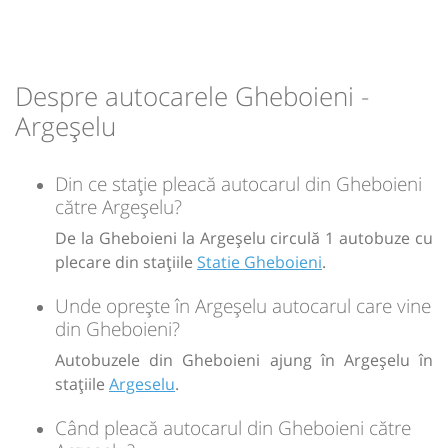
h
min
1
05
L
M
M
J
V
S
D
-
Despre autocarele Gheboieni -
Argeșelu
Sursa:
GRUP ATYC SRL
| Ultima actualizare:
11/2025
Din ce stație pleacă autocarul din Gheboieni
către Argeșelu?
De la Gheboieni la Argeșelu circulă 1 autobuze cu
plecare din stațiile
Statie Gheboieni
.
Unde oprește în Argeșelu autocarul care vine
din Gheboieni?
Autobuzele din Gheboieni ajung în Argeșelu în
stațiile
Argeselu
.
Când pleacă autocarul din Gheboieni către