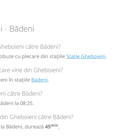
circulație:
M
M
J
V
S
D
 - Bădeni
 Gheboieni către Bădeni?
obuze cu plecare din stațiile
Statie Gheboieni
.
care vine din Gheboieni?
ni în stațiile
Badeni
.
ni către Bădeni?
ădeni la 08:25.
 din Gheboieni către Bădeni?
min
 la Bădeni, durează
45
.