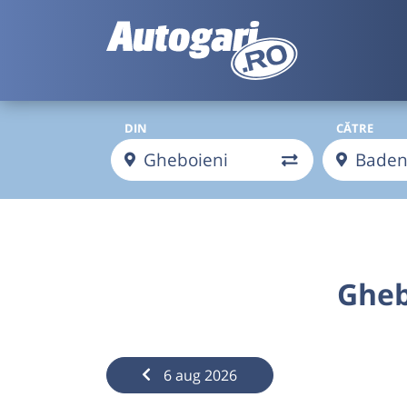
DIN
CĂTRE
Gheb
6 aug 2026