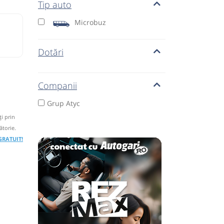
Tip auto
Microbuz
Dotări
Companii
Grup Atyc
i prin
ătorie.
 GRATUIT!