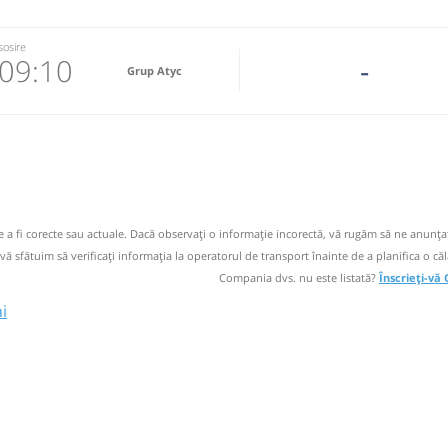
sosire
09:10
-
Grup Atyc
5888
 email
 operator
de a fi corecte sau actuale. Dacă observați o informaţie incorectă, vă rugăm să ne anunțaț
 vă sfătuim să verificaţi informaţia la operatorul de transport înainte de a planifica o căl
Compania dvs. nu este listată?
Înscrieți-vă
i
Muscel