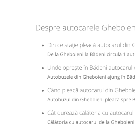
Durată:
Zile de 
min
45
L
Despre autocarele Gheboieni
-
Din ce stație pleacă autocarul din
Sursa:
GRUP ATYC SRL
| Ultima actualizare:
11/2025
De la Gheboieni la Bădeni circulă 1 aut
Unde oprește în Bădeni autocarul 
Autobuzele din Gheboieni ajung în Băde
Când pleacă autocarul din Gheboie
Autobuzul din Gheboieni pleacă spre B
Cât durează călătoria cu autocarul
Călătoria cu autocarul de la Gheboieni