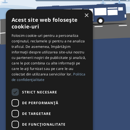
×
Acest site web folosește
cookie-uri
Folosim cookie-uri pentru a personaliza
conținutul, reclamele și pentru a ne analiza
traficul. De asemenea, împărtășim
Pentru Călători
informații despre utilizarea site-ului nostru
cu partenerii noștri de publicitate și analiză,
Curse autobuz
care le pot combina cu alte informații pe
care le-ați furnizat sau pe care le-au
Plecări/Sosiri
colectat din utilizarea serviciilor lor.
Politica
Program operatori
de confidențialitate
Termeni și condiții
STRICT NECESARE
Setări de cookie-uri
DE PERFORMANȚĂ
DE TARGETARE
DE FUNCŢIONALITATE