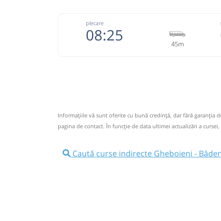
plecare
08:25
45m
074333
Grup Atyc
Trimite
GRUP ATYC SRL
Pagină
Informaţiile vă sunt oferite cu bună credinţă, dar fără garanţia 
Nu a circulat?
Semnalați aici
⤣
pagina de contact. În funcție de data ultimei actualizări a cursei,
NOU!
Pune poze din călătoria ta
Caută curse indirecte Gheboieni - Băden
08:25
Gheboieni
Statie Gheboieni
Microbuz: # Targoviste-Campulung 
Afiseaza itinerariu
09:10
Bădeni
Badeni