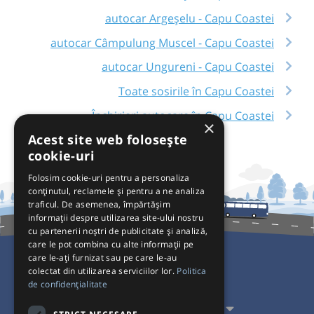
autocar Argeșelu - Capu Coastei
autocar Câmpulung Muscel - Capu Coastei
autocar Ungureni - Capu Coastei
Toate sosirile în Capu Coastei
Închirieri autocare în Capu Coastei
×
Acest site web folosește
cookie-uri
Folosim cookie-uri pentru a personaliza
conținutul, reclamele și pentru a ne analiza
traficul. De asemenea, împărtășim
informații despre utilizarea site-ului nostru
cu partenerii noștri de publicitate și analiză,
care le pot combina cu alte informații pe
care le-ați furnizat sau pe care le-au
colectat din utilizarea serviciilor lor.
Politica
Pentru Călători
de confidențialitate
Pentru Transportatori