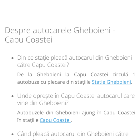
min
21
L
M
M
J
V
S
D
-
Despre autocarele Gheboieni -
Capu Coastei
Sursa:
GRUP ATYC SRL
| Ultima actualizare:
11/2025
Din ce stație pleacă autocarul din Gheboieni
către Capu Coastei?
De la Gheboieni la Capu Coastei circulă 1
autobuze cu plecare din stațiile
Statie Gheboieni
.
Unde oprește în Capu Coastei autocarul care
vine din Gheboieni?
Autobuzele din Gheboieni ajung în Capu Coastei
în stațiile
Capu Coastei
.
Când pleacă autocarul din Gheboieni către