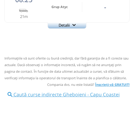
-
Grup Atyc
21m
Detalii
0743335888
Grup Atyc
Trimite email
GRUP ATYC SRL
Pagină operator
Informaţiile vă sunt oferite cu bună credinţă, dar fără garanţia de a fi corecte sau
Nu a circulat?
Semnalați aici
⤣
actuale. Dacă observați o informaţie incorectă, vă rugăm să ne anunțați prin
NOU!
Pune poze din călătoria ta
pagina de contact. În funcție de data ultimei actualizări a cursei, vă sfătuim să
verificaţi informaţia la operatorul de transport înainte de a planifica o călătorie.
08:25
Gheboieni
Statie Gheboieni
Compania dvs. nu este listată?
Înscrieți-vă GRATUIT!
Microbuz: # Targoviste-Campulung Muscel
Caută curse indirecte Gheboieni - Capu Coastei
Afiseaza itinerariu
08:46
Capu Coastei
Capu Coastei
Durată:
Zile de circulație: