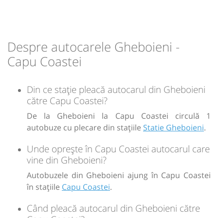
min
21
L
M
M
J
V
S
D
-
Despre autocarele Gheboieni -
Capu Coastei
Sursa:
GRUP ATYC SRL
| Ultima actualizare:
11/2025
Din ce stație pleacă autocarul din Gheboieni
către Capu Coastei?
De la Gheboieni la Capu Coastei circulă 1
autobuze cu plecare din stațiile
Statie Gheboieni
.
Unde oprește în Capu Coastei autocarul care
vine din Gheboieni?
Autobuzele din Gheboieni ajung în Capu Coastei
în stațiile
Capu Coastei
.
Când pleacă autocarul din Gheboieni către