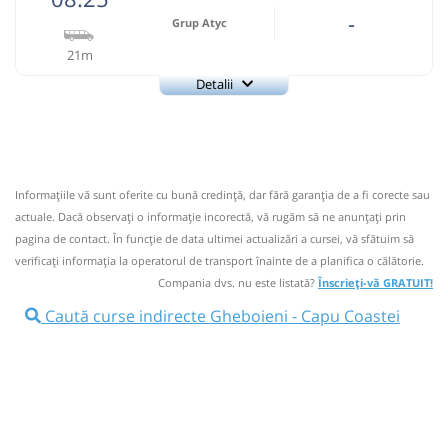
-
Grup Atyc
21m
Detalii
0743335888
Grup Atyc
Trimite email
GRUP ATYC SRL
Pagină operator
Informaţiile vă sunt oferite cu bună credinţă, dar fără garanţia de a fi corecte sau
Nu a circulat?
Semnalați aici
⤣
actuale. Dacă observați o informaţie incorectă, vă rugăm să ne anunțați prin
NOU!
Pune poze din călătoria ta
pagina de contact. În funcție de data ultimei actualizări a cursei, vă sfătuim să
verificaţi informaţia la operatorul de transport înainte de a planifica o călătorie.
08:25
Gheboieni
Statie Gheboieni
Compania dvs. nu este listată?
Înscrieți-vă GRATUIT!
Microbuz: # Targoviste-Campulung Muscel
Caută curse indirecte Gheboieni - Capu Coastei
Afiseaza itinerariu
08:46
Capu Coastei
Capu Coastei
Durată:
Zile de circulație: