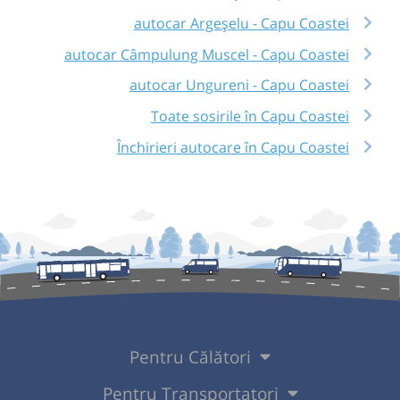
autocar Argeșelu - Capu Coastei
autocar Câmpulung Muscel - Capu Coastei
autocar Ungureni - Capu Coastei
Toate sosirile în Capu Coastei
Închirieri autocare în Capu Coastei
Pentru Călători
Pentru Transportatori