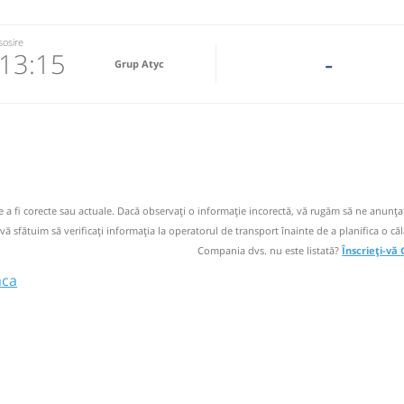
sosire
13:15
-
Grup Atyc
5888
 email
 operator
de a fi corecte sau actuale. Dacă observați o informaţie incorectă, vă rugăm să ne anunțaț
 vă sfătuim să verificaţi informaţia la operatorul de transport înainte de a planifica o căl
Compania dvs. nu este listată?
Înscrieți-vă
aca
oviste