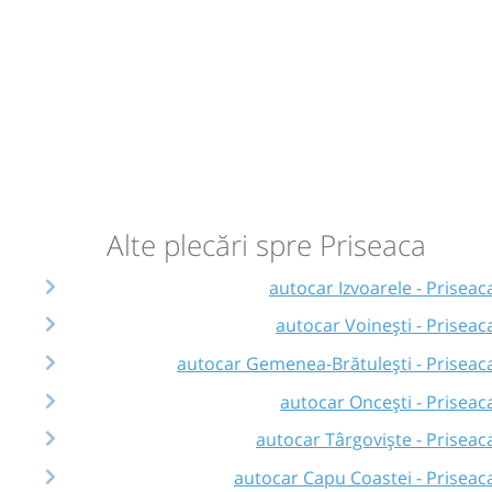
Alte plecări spre Priseaca
autocar Izvoarele - Priseac
autocar Voinești - Priseac
autocar Gemenea-Brătulești - Priseac
autocar Oncești - Priseac
autocar Târgoviște - Priseac
autocar Capu Coastei - Priseac