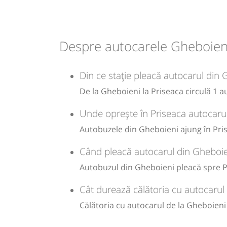
Durată:
Zile de 
min
10
L
Despre autocarele Gheboieni
-
Din ce stație pleacă autocarul din 
Sursa:
GRUP ATYC SRL
| Ultima actualizare:
11/2025
De la Gheboieni la Priseaca circulă 1 a
Unde oprește în Priseaca autocarul
Autobuzele din Gheboieni ajung în Pris
Când pleacă autocarul din Gheboie
Autobuzul din Gheboieni pleacă spre Pr
Cât durează călătoria cu autocarul
Călătoria cu autocarul de la Gheboieni