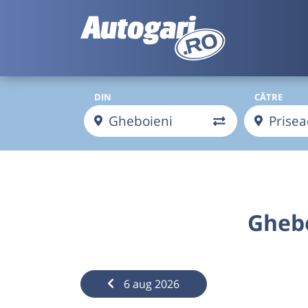
DIN
CĂTRE
Ghebo
6 aug 2026