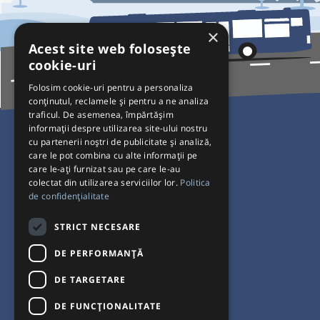
×
Acest site web folosește
cookie-uri
Folosim cookie-uri pentru a personaliza
conținutul, reclamele și pentru a ne analiza
traficul. De asemenea, împărtășim
Pentru Călători
informații despre utilizarea site-ului nostru
cu partenerii noștri de publicitate și analiză,
Curse autobuz
care le pot combina cu alte informații pe
care le-ați furnizat sau pe care le-au
Plecări/Sosiri
colectat din utilizarea serviciilor lor.
Politica
Program operatori
de confidențialitate
Termeni și condiții
STRICT NECESARE
Setări de cookie-uri
DE PERFORMANȚĂ
DE TARGETARE
DE FUNCŢIONALITATE