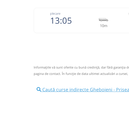
plecare
13:05
10m
074333
Grup Atyc
Trimite
GRUP ATYC SRL
Pagină
Informaţiile vă sunt oferite cu bună credinţă, dar fără garanţia 
Nu a circulat?
Semnalați aici
⤣
pagina de contact. În funcție de data ultimei actualizări a cursei,
NOU!
Pune poze din călătoria ta
Caută curse indirecte Gheboieni - Prise
13:05
Gheboieni
Statie Gheboieni
Microbuz: * Campulung Muscel-Targ
Afiseaza itinerariu
13:15
Priseaca
Statie Priseaca