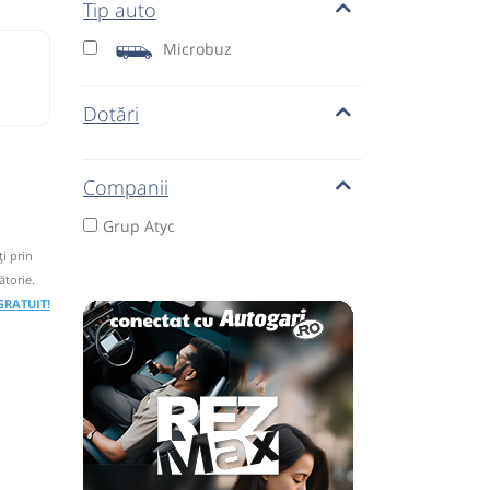
Tip auto
Microbuz
Dotări
Companii
Grup Atyc
i prin
ătorie.
 GRATUIT!