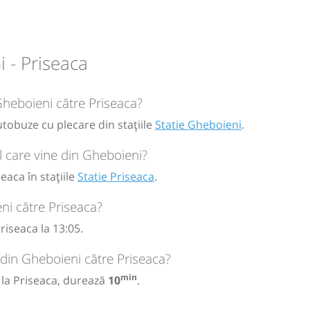
circulație:
M
M
J
V
S
D
 - Priseaca
Gheboieni către Priseaca?
utobuze cu plecare din stațiile
Statie Gheboieni
.
 care vine din Gheboieni?
eaca în stațiile
Statie Priseaca
.
ni către Priseaca?
iseaca la 13:05.
 din Gheboieni către Priseaca?
min
 la Priseaca, durează
10
.