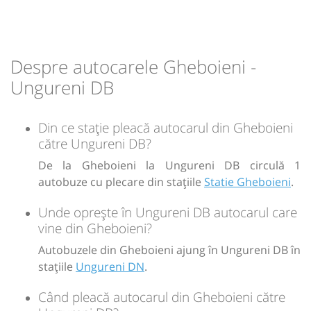
min
05
L
M
M
J
V
S
D
-
Despre autocarele Gheboieni -
Ungureni DB
Sursa:
GRUP ATYC SRL
| Ultima actualizare:
11/2025
Din ce stație pleacă autocarul din Gheboieni
către Ungureni DB?
De la Gheboieni la Ungureni DB circulă 1
autobuze cu plecare din stațiile
Statie Gheboieni
.
Unde oprește în Ungureni DB autocarul care
vine din Gheboieni?
Autobuzele din Gheboieni ajung în Ungureni DB în
stațiile
Ungureni DN
.
Când pleacă autocarul din Gheboieni către