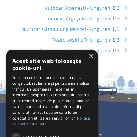
autocar Stoenești - Ungureni DB
autocar Argeșelu - Ungureni DB
autocar Câmpulung Muscel - Ungureni DB
Toate sosirile în Ungureni DB
Închirieri autocare în Ungureni DB
×
Acest site web folosește
cookie-uri
Folosim cookie-uri pentru a personaliza
conținutul, reclamele și pentru a ne analiza
traficul. De asemenea, împărtășim
informații despre utilizarea site-ului nostru
cu partenerii noștri de publicitate și analiză,
care le pot combina cu alte informații pe
care le-ați furnizat sau pe care le-au
colectat din utilizarea serviciilor lor.
Politica
Pentru Călători
de confidențialitate
Pentru Transportatori