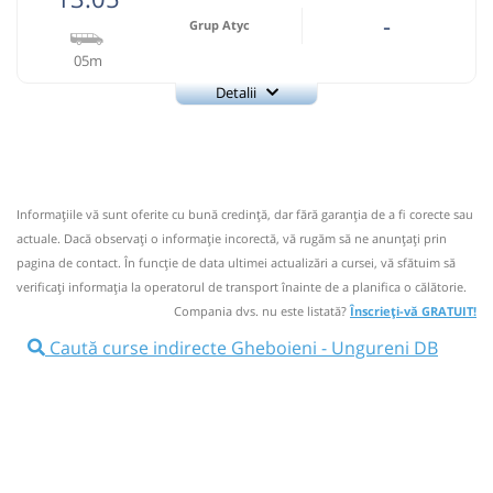
-
Grup Atyc
05m
Detalii
0743335888
Grup Atyc
Trimite email
GRUP ATYC SRL
Pagină operator
Informaţiile vă sunt oferite cu bună credinţă, dar fără garanţia de a fi corecte sau
Nu a circulat?
Semnalați aici
⤣
actuale. Dacă observați o informaţie incorectă, vă rugăm să ne anunțați prin
NOU!
Pune poze din călătoria ta
pagina de contact. În funcție de data ultimei actualizări a cursei, vă sfătuim să
verificaţi informaţia la operatorul de transport înainte de a planifica o călătorie.
13:05
Gheboieni
Statie Gheboieni
Compania dvs. nu este listată?
Înscrieți-vă GRATUIT!
Microbuz: * Campulung Muscel-Targoviste
Caută curse indirecte Gheboieni - Ungureni DB
Afiseaza itinerariu
13:10
Ungureni DB
Ungureni DN
Durată:
Zile de circulație: