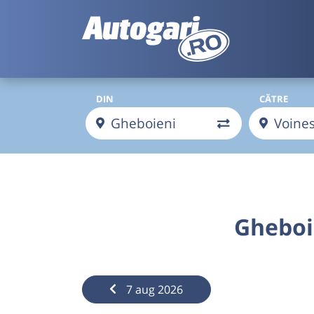
DIN
CĂTRE
Gheboi
7 aug 2026