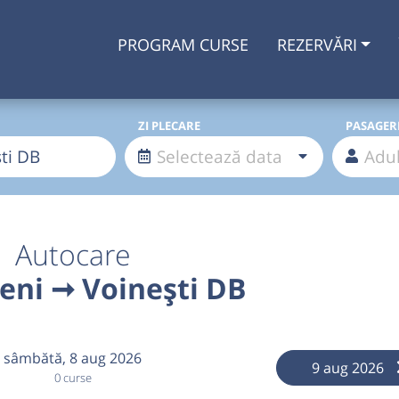
PROGRAM CURSE
REZERVĂRI
ZI PLECARE
PASAGER
Autocare
eni ➞ Voinești DB
sâmbătă,
8 aug 2026
9 aug 2026
0 curse