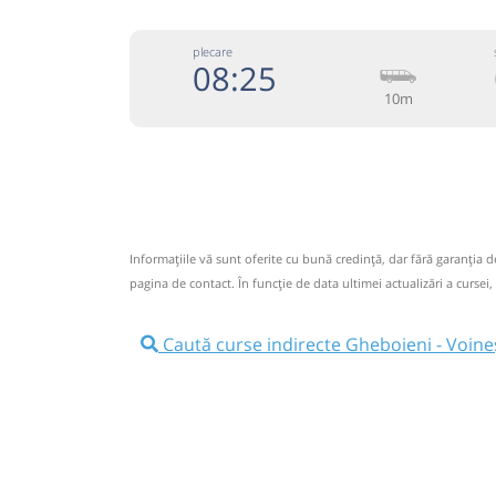
plecare
08:25
10m
074333
Grup Atyc
Trimite
GRUP ATYC SRL
Pagină
Informaţiile vă sunt oferite cu bună credinţă, dar fără garanţia 
Circulă doar luni, marți, miercuri, joi și vineri
pagina de contact. În funcție de data ultimei actualizări a cursei,
Nu a circulat?
Semnalați aici
⤣
NOU!
Pune poze din călătoria ta
Caută curse indirecte Gheboieni - Voine
08:25
Gheboieni
Statie Gheboieni
Microbuz: # Targoviste-Campulung 
Afiseaza itinerariu