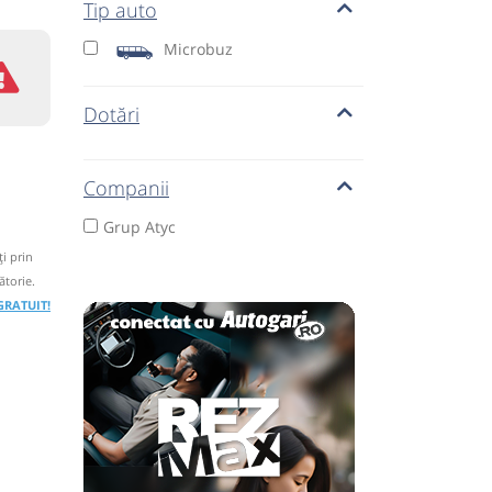
Tip auto
Microbuz
Dotări
Companii
Grup Atyc
i prin
ătorie.
 GRATUIT!