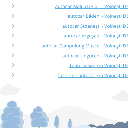
autocar Malu cu Flori - Voinești D
autocar Bădeni - Voinești D
autocar Stoenești - Voinești D
autocar Argeșelu - Voinești D
autocar Câmpulung Muscel - Voinești D
autocar Ungureni - Voinești D
Toate sosirile în Voinești D
Închirieri autocare în Voinești D