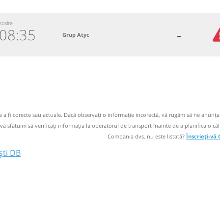
sosire
08:35
-
Grup Atyc
5888
 email
 operator
de a fi corecte sau actuale. Dacă observați o informaţie incorectă, vă rugăm să ne anunțaț
 vă sfătuim să verificaţi informaţia la operatorul de transport înainte de a planifica o căl
Compania dvs. nu este listată?
Înscrieți-vă
ști DB
Muscel