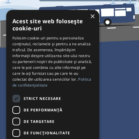
×
Acest site web folosește
cookie-uri
Folosim cookie-uri pentru a personaliza
conținutul, reclamele și pentru a ne analiza
traficul. De asemenea, împărtășim
Pentru Călători
informații despre utilizarea site-ului nostru
cu partenerii noștri de publicitate și analiză,
Curse autobuz
care le pot combina cu alte informații pe
care le-ați furnizat sau pe care le-au
Plecări/Sosiri
colectat din utilizarea serviciilor lor.
Politica
Program operatori
de confidențialitate
Termeni și condiții
STRICT NECESARE
Setări de cookie-uri
DE PERFORMANȚĂ
DE TARGETARE
DE FUNCŢIONALITATE