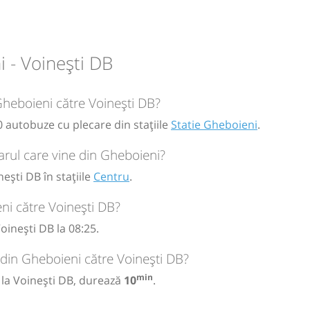
circulație:
 - Voinești DB
M
M
J
V
S
D
Gheboieni către Voinești DB?
0 autobuze cu plecare din stațiile
Statie Gheboieni
.
rul care vine din Gheboieni?
ești DB în stațiile
Centru
.
ni către Voinești DB?
inești DB la 08:25.
 din Gheboieni către Voinești DB?
min
 la Voinești DB, durează
10
.