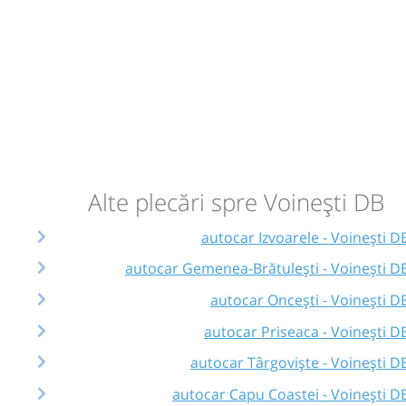
Alte plecări spre Voinești DB
autocar Izvoarele - Voinești D
autocar Gemenea-Brătulești - Voinești D
autocar Oncești - Voinești D
autocar Priseaca - Voinești D
autocar Târgoviște - Voinești D
autocar Capu Coastei - Voinești D