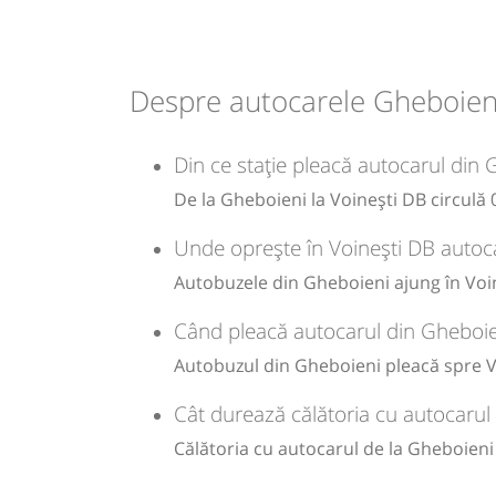
08:35
Voinești DB
Centru
Durată:
Zile de 
Despre autocarele Gheboieni
min
10
L
Din ce stație pleacă autocarul din 
-
De la Gheboieni la Voinești DB circulă 
Sursa:
GRUP ATYC SRL
| Ultima actualizare:
11/2025
Unde oprește în Voinești DB autoca
Autobuzele din Gheboieni ajung în Voin
Când pleacă autocarul din Gheboie
Autobuzul din Gheboieni pleacă spre Vo
Cât durează călătoria cu autocarul
Călătoria cu autocarul de la Gheboieni