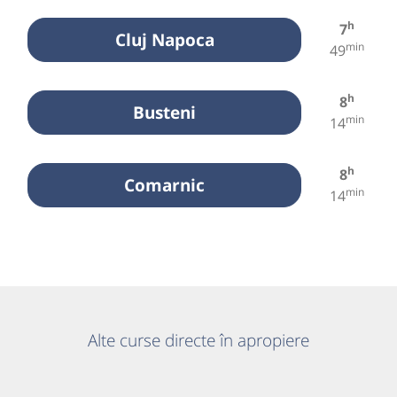
h
7
Cluj Napoca
min
49
h
8
Busteni
min
14
h
8
Comarnic
min
14
Alte curse directe în apropiere