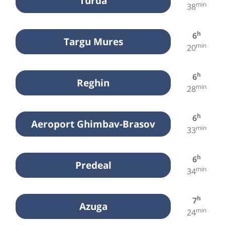
Turda
min
38
h
6
Targu Mures
min
20
h
6
Reghin
min
28
h
6
Aeroport Ghimbav-Brasov
min
33
h
6
Predeal
min
34
h
7
Azuga
min
24