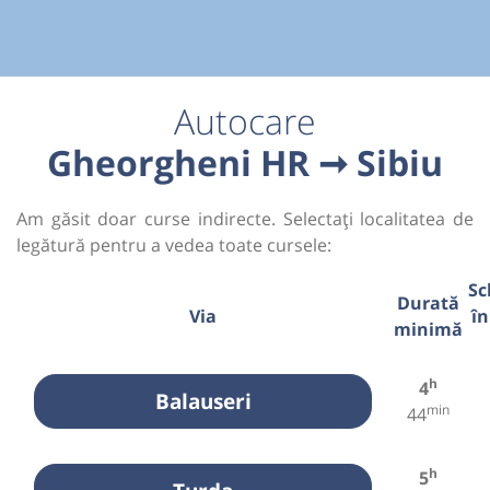
Autocare
Gheorgheni HR ➞ Sibiu
Am găsit doar curse indirecte. Selectați localitatea de
legătură pentru a vedea toate cursele:
Sc
Durată
Via
în
minimă
h
4
Balauseri
min
44
h
5