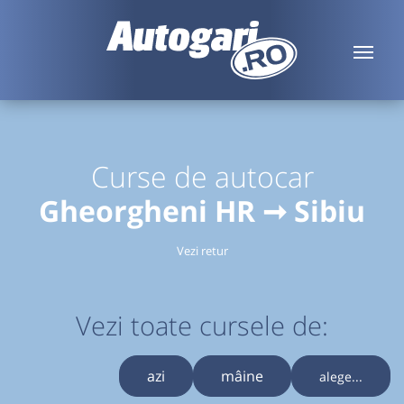
Curse de autocar
Gheorgheni HR ➞ Sibiu
Vezi retur
Vezi toate cursele de:
azi
mâine
alege...