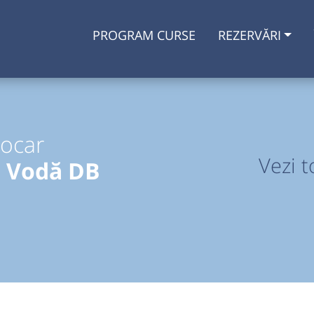
PROGRAM CURSE
REZERVĂRI
tocar
Vezi t
a Vodă DB