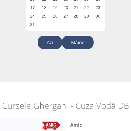
17
18
19
20
21
22
23
24
25
26
27
28
29
30
31
Azi
Mâine
Cursele Ghergani - Cuza Vodă DB
Amic