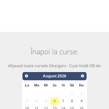
Înapoi la curse:
Afișează toate cursele Ghergani - Cuza Vodă DB de:
August
2026
Lu
Ma
Mi
Jo
Vi
Sâ
Du
1
2
3
4
5
6
7
8
9
10
11
12
13
14
15
16