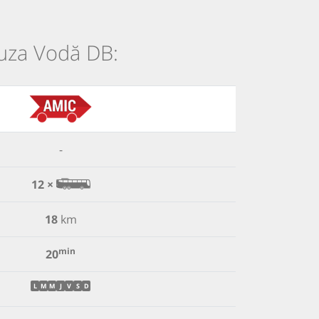
Cuza Vodă DB:
-
12 ×
18
km
min
20
L
M
M
J
V
S
D