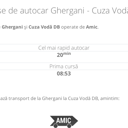
se de autocar Ghergani - Cuza Vod
e
Ghergani
și
Cuza Vodă DB
operate de
Amic
.
Cel mai rapid autocar
min
20
Prima cursă
08:53
ază transport de la Ghergani la Cuza Vodă DB, amintim: