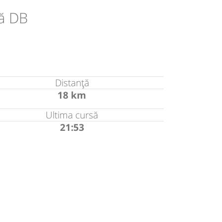
ă DB
Distanță
18 km
Ultima cursă
21:53