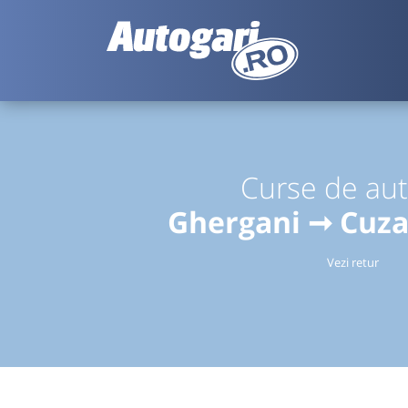
Curse de au
Ghergani ➞ Cuz
Vezi retur