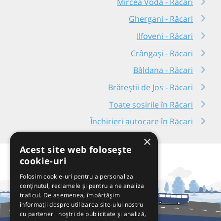
Mircea Vodă - Răcari
Ghergani - Răcari
Ilfoveni - Răcari
Crângași - Răcari
Bâldana - Răcari
Brăteștii de Jos - Răcari
Toate sosirile în Răcari
Închirieri autocare în Răcari
×
Acest site web folosește
cookie-uri
Folosim cookie-uri pentru a personaliza
conținutul, reclamele și pentru a ne analiza
traficul. De asemenea, împărtășim
informații despre utilizarea site-ului nostru
cu partenerii noștri de publicitate și analiză,