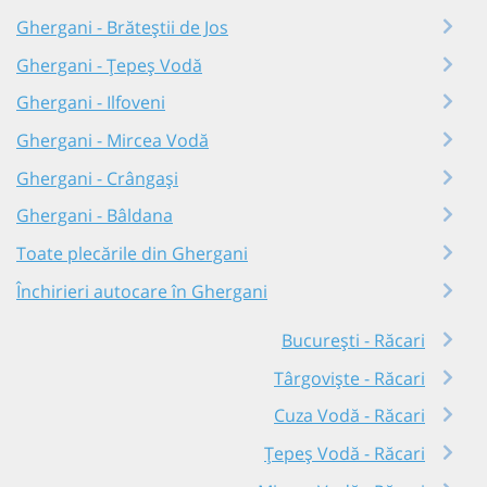
Ghergani - Brăteștii de Jos
Ghergani - Țepeș Vodă
Ghergani - Ilfoveni
Ghergani - Mircea Vodă
Ghergani - Crângași
Ghergani - Bâldana
Toate plecările din Ghergani
Închirieri autocare în Ghergani
București - Răcari
Târgoviște - Răcari
Cuza Vodă - Răcari
Țepeș Vodă - Răcari