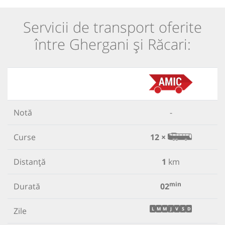
Servicii de transport oferite
între Ghergani și Răcari:
Notă
-
Curse
12 ×
Distanță
1
km
min
Durată
02
Zile
L
M
M
J
V
S
D