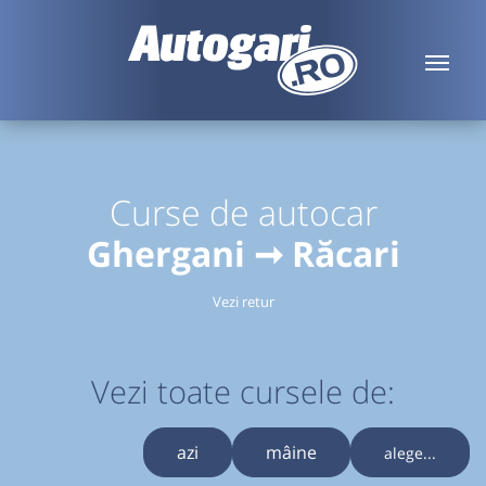
Curse de autocar
Ghergani ➞ Răcari
Vezi retur
Vezi toate cursele de:
azi
mâine
alege...