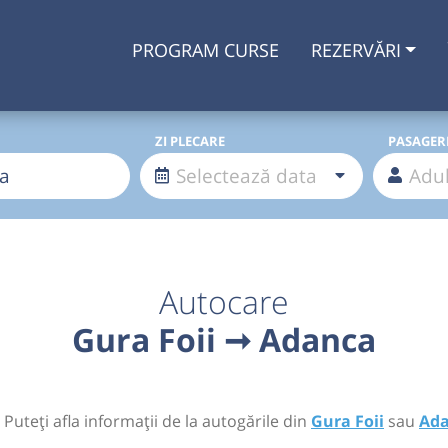
PROGRAM CURSE
REZERVĂRI
ZI PLECARE
PASAGER
Autocare
Gura Foii ➞ Adanca
 Puteți afla informații de la autogările din
Gura Foii
sau
Ad