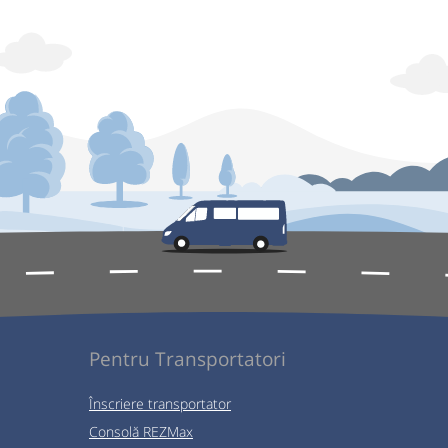
Pentru Transportatori
Înscriere transportator
Consolă REZMax