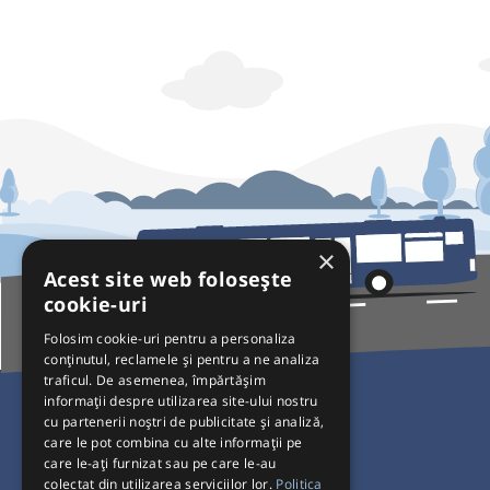
×
Acest site web folosește
cookie-uri
Folosim cookie-uri pentru a personaliza
conținutul, reclamele și pentru a ne analiza
traficul. De asemenea, împărtășim
Pentru Călători
informații despre utilizarea site-ului nostru
cu partenerii noștri de publicitate și analiză,
Curse autobuz
care le pot combina cu alte informații pe
care le-ați furnizat sau pe care le-au
Plecări/Sosiri
colectat din utilizarea serviciilor lor.
Politica