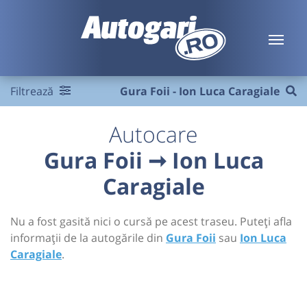
Filtrează
Gura Foii - Ion Luca Caragiale
Autocare
Gura Foii ➞ Ion Luca
Caragiale
Nu a fost gasită nici o cursă pe acest traseu. Puteți afla
informații de la autogările din
Gura Foii
sau
Ion Luca
Caragiale
.