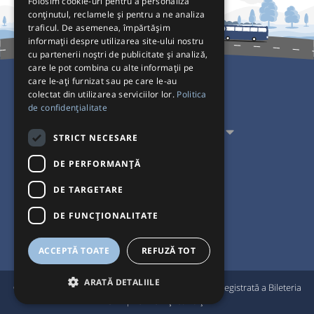
Folosim cookie-uri pentru a personaliza
conținutul, reclamele și pentru a ne analiza
traficul. De asemenea, împărtășim
informații despre utilizarea site-ului nostru
cu partenerii noștri de publicitate și analiză,
care le pot combina cu alte informații pe
care le-ați furnizat sau pe care le-au
colectat din utilizarea serviciilor lor.
Politica
Pentru Călători
de confidențialitate
Pentru Transportatori
STRICT NECESARE
Interacționăm
DE PERFORMANȚĂ
DE TARGETARE
Acceptăm plăți cu
DE FUNCŢIONALITATE
ACCEPTĂ TOATE
REFUZĂ TOT
ARATĂ DETALIILE
®
© Bileteria 2004-2026 | Autogari.RO
este marcă înregistrată a Bileteria
SRL |
Termeni și condiții