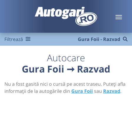
Filtrează
Gura Foii - Razvad
Autocare
Gura Foii ➞ Razvad
Nu a fost gasită nici o cursă pe acest traseu. Puteți afla
informații de la autogările din
Gura Foii
sau
Razvad
.