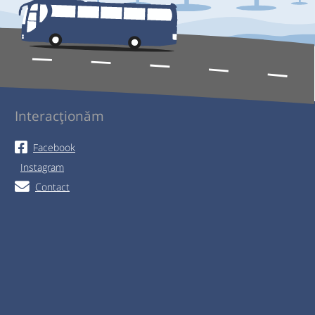
Interacționăm
Facebook
Instagram
Contact