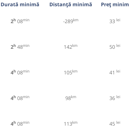
Durată minimă
Distanță minimă
Preț minim
h
min
km
lei
2
08
-289
33
h
min
km
lei
2
48
142
50
h
min
km
lei
4
08
105
41
h
min
km
lei
4
08
98
36
h
min
km
lei
4
08
113
45