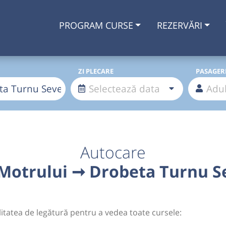
PROGRAM CURSE
REZERVĂRI
ZI PLECARE
PASAGER
Autocare
Motrului ➞ Drobeta Turnu S
litatea de legătură pentru a vedea toate cursele: