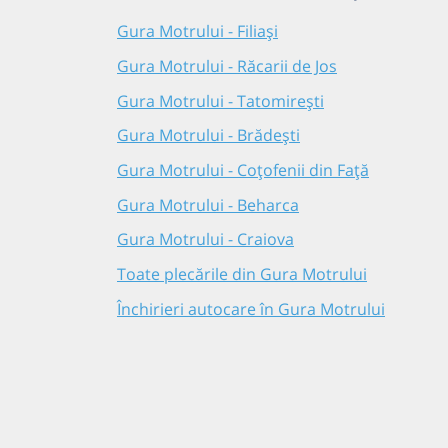
Gura Motrului - Filiași
Gura Motrului - Răcarii de Jos
Gura Motrului - Tatomirești
Gura Motrului - Brădești
Gura Motrului - Coțofenii din Față
Gura Motrului - Beharca
Gura Motrului - Craiova
Toate plecările din Gura Motrului
Închirieri autocare în Gura Motrului