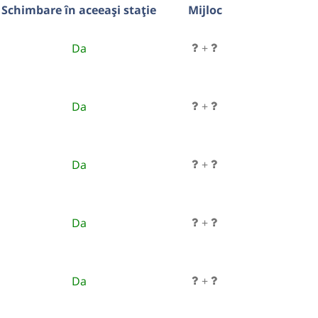
Schimbare în aceeași stație
Mijloc
Da
+
Da
+
Da
+
Da
+
Da
+