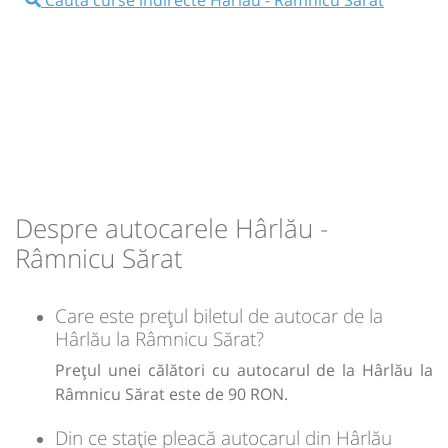
11:00
Hârlău
Biserica Sfantul Gheorghe
Autocar: Botosani - Bucuresti
Dotări:
Afiseaza itinerariu
16:15
Râmnicu Sărat
La Ceas (Obelisc)
Durată:
Zile de circulație:
Despre autocarele Hârlău -
h
min
5
15
L
M
M
J
V
S
D
Râmnicu Sărat
lei
90
Care este prețul biletul de autocar de la
Cumpără
Hârlău la Râmnicu Sărat?
Sursa:
Amopop SRL
| Ultima actualizare:
08/2026
Prețul unei călători cu autocarul de la Hârlău la
Râmnicu Sărat este de 90 RON.
Din ce stație pleacă autocarul din Hârlău