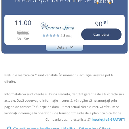
11:00
lei
90
Cumpără
4.8
(803)
5h 15m
Detalii
0745841595
Apetrans
Trimite email
Amopop SRL
Pagină operator
Opinii călători
Prețurile marcate cu * sunt variabile. În momentul achiziției acestea pot fi
Pot aparea mici intarzieri din cauza traficului sau a
diferite.
lucrarilor la carosabil. Pentru pasagerii care urca de pe
traseu, va rugam sa contactati telefonic conducatorii auto.
Informaţiile vă sunt oferite cu bună credinţă, dar fără garanţia de a fi corecte sau
0742743426 Pentru imbarcarea de la Aeroport Otopeni,
actuale. Dacă observați o informaţie incorectă, vă rugăm să ne anunțați prin
autocarul va poate ast
pagina de contact. În funcție de data ultimei actualizări a cursei, vă sfătuim să
Nu a circulat?
Semnalați aici
(
4 comentarii
)
verificaţi informaţia la operatorul de transport înainte de a planifica o călătorie.
⤣
Compania dvs. nu este listată?
Înscrieți-vă GRATUIT!
NOU!
Pune poze din călătoria ta
Caută curse indirecte Hârlău - Râmnicu Sărat