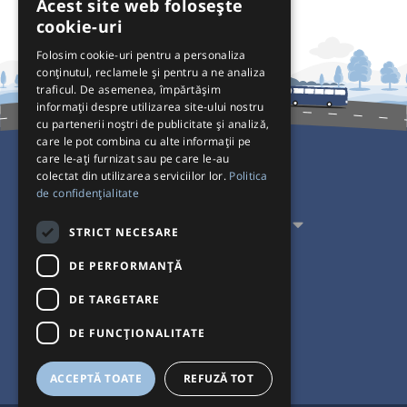
Acest site web folosește
cookie-uri
Folosim cookie-uri pentru a personaliza
conținutul, reclamele și pentru a ne analiza
traficul. De asemenea, împărtășim
informații despre utilizarea site-ului nostru
cu partenerii noștri de publicitate și analiză,
care le pot combina cu alte informații pe
care le-ați furnizat sau pe care le-au
colectat din utilizarea serviciilor lor.
Politica
Pentru Călători
de confidențialitate
Pentru Transportatori
STRICT NECESARE
Interacționăm
DE PERFORMANȚĂ
DE TARGETARE
Acceptăm plăți cu
DE FUNCŢIONALITATE
ACCEPTĂ TOATE
REFUZĂ TOT