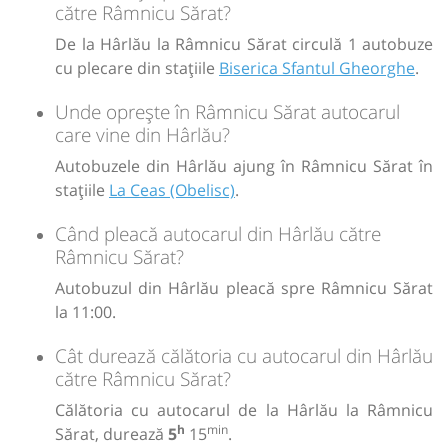
către Râmnicu Sărat?
De la Hârlău la Râmnicu Sărat circulă 1 autobuze
cu plecare din stațiile
Biserica Sfantul Gheorghe
.
Unde oprește în Râmnicu Sărat autocarul
care vine din Hârlău?
Autobuzele din Hârlău ajung în Râmnicu Sărat în
stațiile
La Ceas (Obelisc)
.
Când pleacă autocarul din Hârlău către
Râmnicu Sărat?
Autobuzul din Hârlău pleacă spre Râmnicu Sărat
la 11:00.
Cât durează călătoria cu autocarul din Hârlău
către Râmnicu Sărat?
Călătoria cu autocarul de la Hârlău la Râmnicu
h
min
Sărat, durează
5
15
.