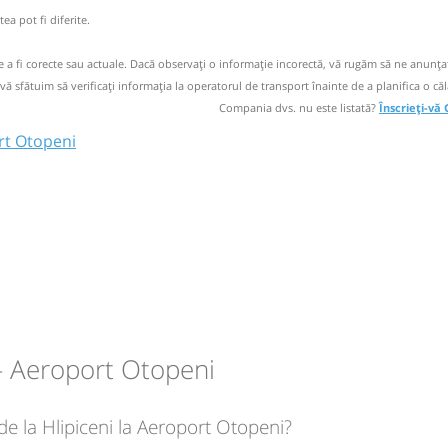
ea pot fi diferite.
ste valabil
lează!!!).
I
de a fi corecte sau actuale. Dacă observați o informaţie incorectă, vă rugăm să ne anunțaț
 vă sfătuim să verificaţi informaţia la operatorul de transport înainte de a planifica o căl
Compania dvs. nu este listată?
Înscrieți-vă
rt Otopeni
ECARI/
Iași -
circulație:
M
M
J
V
S
D
ă
bilet
SRL
 - Aeroport Otopeni
SRL
 de la Hlipiceni la Aeroport Otopeni?