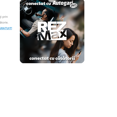
i prin
ătorie.
 GRATUIT!