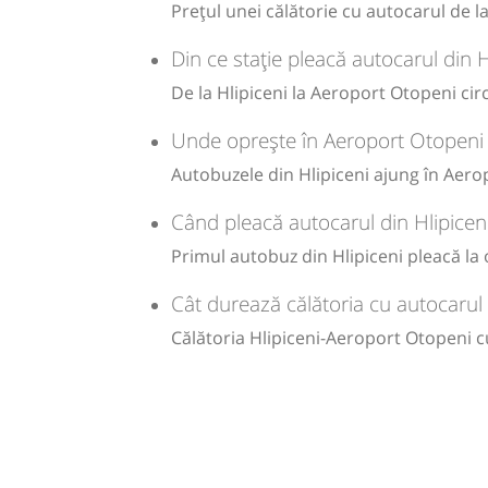
Prețul unei călătorie cu autocarul de l
Autocar:
10692
Darabani - Botoșani 
- București
10692
Din ce stație pleacă autocarul din 
Dotări:
De la Hlipiceni la Aeroport Otopeni cir
Afiseaza itinerariu
Unde oprește în Aeroport Otopeni a
14:30
Aeroport Otopeni
Terminal PL
Autobuzele din Hlipiceni ajung în Aerop
DEPARTURES
Când pleacă autocarul din Hlipicen
Durată:
Zile de 
Primul autobuz din Hlipiceni pleacă la o
h
min
8
43
L
Cât durează călătoria cu autocarul
lei
Călătoria Hlipiceni-Aeroport Otopeni c
170
Cumpăr
Sursa:
Hermes SRL
| Ultima actualizare:
07/2026