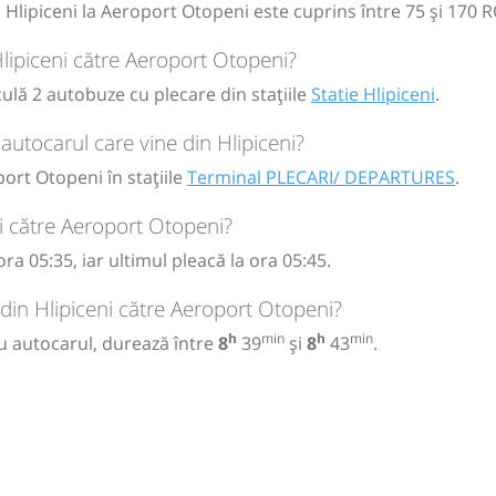
a Hlipiceni la Aeroport Otopeni este cuprins între 75 și 170 
- Suceava
Hlipiceni către Aeroport Otopeni?
culă 2 autobuze cu plecare din stațiile
Statie Hlipiceni
.
utocarul care vine din Hlipiceni?
ECARI/
ort Otopeni în stațiile
Terminal PLECARI/ DEPARTURES
.
i către Aeroport Otopeni?
circulație:
ra 05:35, iar ultimul pleacă la ora 05:45.
M
M
J
V
S
D
 din Hlipiceni către Aeroport Otopeni?
h
min
h
min
u autocarul, durează între
8
39
și
8
43
.
ă
bilet