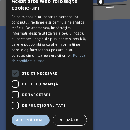
Acest site web folosește
cookie-uri
Folosim cookie-uri pentru a personaliza
conținutul, reclamele și pentru a ne analiza
traficul. De asemenea, împărtășim
Pentru Călători
informații despre utilizarea site-ului nostru
cu partenerii noștri de publicitate și analiză,
Curse autobuz
care le pot combina cu alte informații pe
care le-ați furnizat sau pe care le-au
Plecări/Sosiri
colectat din utilizarea serviciilor lor.
Politica
Program operatori
de confidențialitate
Termeni și condiții
STRICT NECESARE
Setări de cookie-uri
DE PERFORMANȚĂ
DE TARGETARE
DE FUNCŢIONALITATE
ACCEPTĂ TOATE
REFUZĂ TOT