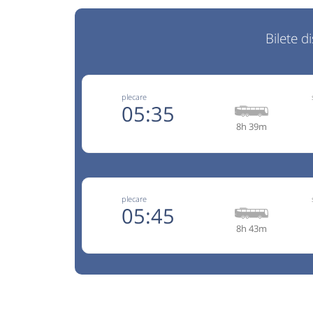
Bilete d
plecare
05:35
8h 39m
+4-023
Compania RVG
Trimite
RVG Speed
plecare
Pagină 
Opinii călători
05:45
8h 43m
‼️‼️‼️ 0756 585 438 ȘOFER TELEFON pentru UR
TRASEU ‼️‼️‼️
+4 075
Hermes
Nu a circulat?
Semnalați aici
⤣
Trimite
Hermes SRL
NOU!
Pune poze din călătoria ta
Pagină
Opinii călători