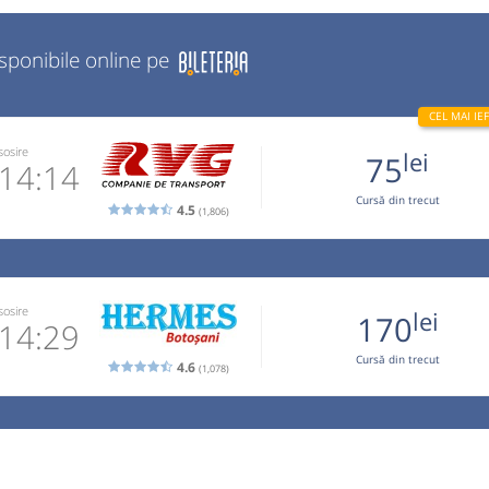
isponibile online pe
sosire
lei
75
14:14
Cursă din trecut
4.5
(1,806)
1-531.589
 email
sosire
lei
170
operator
14:29
Cursă din trecut
4.6
(1,078)
CĂRI DE PE
2 084 141
 email
 operator