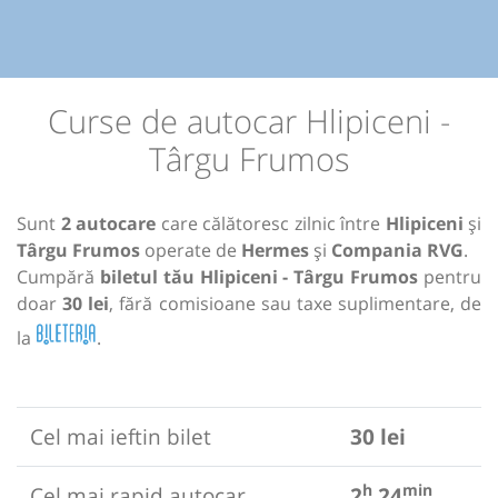
Curse de autocar Hlipiceni -
Târgu Frumos
Sunt
2 autocare
care călătoresc zilnic între
Hlipiceni
și
Târgu Frumos
operate de
Hermes
și
Compania RVG
.
Cumpără
biletul tău Hlipiceni - Târgu Frumos
pentru
doar
30 lei
, fără comisioane sau taxe suplimentare, de
la
.
Cel mai ieftin bilet
30 lei
h
min
Cel mai rapid autocar
2
24