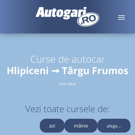
Curse de autocar
Hlipiceni ➞ Târgu Frumos
Vezi retur
Vezi toate cursele de:
azi
mâine
alege...