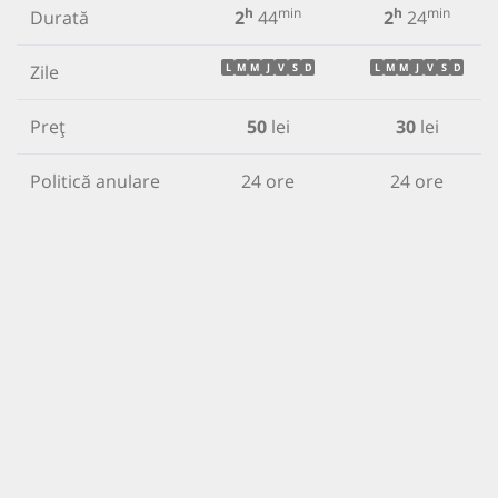
h
min
h
min
Durată
2
44
2
24
Zile
L
M
M
J
V
S
D
L
M
M
J
V
S
D
Preț
50
lei
30
lei
Politică anulare
24 ore
24 ore