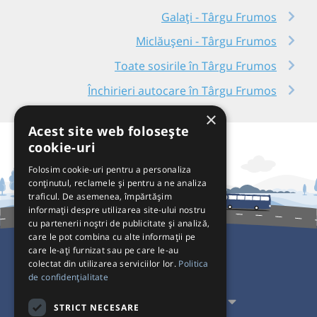
Galați - Târgu Frumos
Miclăușeni - Târgu Frumos
Toate sosirile în Târgu Frumos
Închirieri autocare în Târgu Frumos
×
Acest site web folosește
cookie-uri
Folosim cookie-uri pentru a personaliza
conținutul, reclamele și pentru a ne analiza
traficul. De asemenea, împărtășim
informații despre utilizarea site-ului nostru
cu partenerii noștri de publicitate și analiză,
care le pot combina cu alte informații pe
care le-ați furnizat sau pe care le-au
colectat din utilizarea serviciilor lor.
Politica
Pentru Călători
de confidențialitate
Pentru Transportatori
STRICT NECESARE